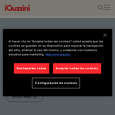
Mantente al día con
Al hacer clic en “Aceptar todas las cookies”, usted acepta que las
nuestras últimas
cookies se guarden en su dispositivo para mejorar la navegación
del sitio, analizar el uso del mismo, y colaborar con nuestros
innovaciones. Suscríbete a
estudios para marketing.
Más información
nuestro boletín para recibir
novedades sobre nuevos
Rechazarlas todas
Aceptar todas las cookies
productos, ferias e
Configuración de cookies
iniciativas.
SUSCRÍBETE