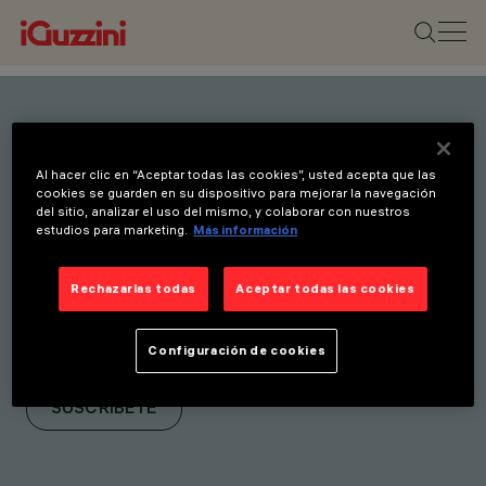
Mantente al día con
Al hacer clic en “Aceptar todas las cookies”, usted acepta que las
nuestras últimas
cookies se guarden en su dispositivo para mejorar la navegación
del sitio, analizar el uso del mismo, y colaborar con nuestros
innovaciones. Suscríbete a
estudios para marketing.
Más información
nuestro boletín para recibir
novedades sobre nuevos
Rechazarlas todas
Aceptar todas las cookies
productos, ferias e
Configuración de cookies
iniciativas.
SUSCRÍBETE