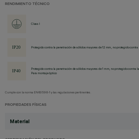
RENDIMIENTO TÉCNICO
Class I
Protegido contra la penetración de sólidos mayores de 12 mm, no protegido contra 
Protegido contra la penetración de sólidos mayores de 1 mm, no protegido contra la
Para montaje óptico
Cumple con la norma EN60598-1 y las regulaciones pertinentes.
PROPIEDADES FÍSICAS
Material