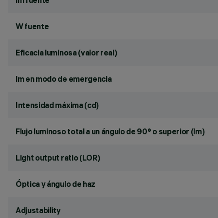
lm fuente
W fuente
Eficacia luminosa (valor real)
lm en modo de emergencia
Intensidad máxima (cd)
Flujo luminoso total a un ángulo de 90° o superior (lm)
Light output ratio (LOR)
Óptica y ángulo de haz
Adjustability