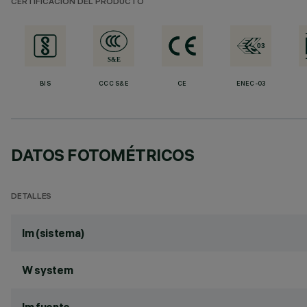
CERTIFICACIÓN DEL PRODUCTO
BIS
CCC S&E
CE
ENEC-03
DATOS FOTOMÉTRICOS
DETALLES
lm (sistema)
W system