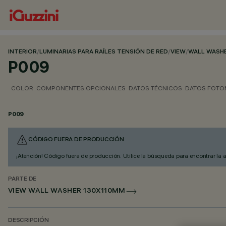
INTERIOR
/
LUMINARIAS PARA RAÍLES TENSIÓN DE RED
/
VIEW
/
WALL WASH
P009
COLOR
COMPONENTES OPCIONALES
DATOS TÉCNICOS
DATOS FOTO
P009
CÓDIGO FUERA DE PRODUCCIÓN
¡Atención! Código fuera de producción. Utilice la búsqueda para encontrar la 
PARTE DE
VIEW WALL WASHER 130X110MM
DESCRIPCIÓN