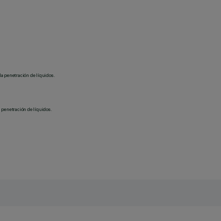
la penetración de líquidos.
 penetración de líquidos.