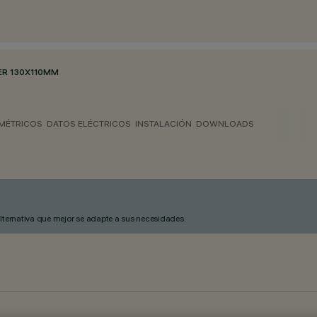
ER 130X110MM
MÉTRICOS
DATOS ELÉCTRICOS
INSTALACIÓN
DOWNLOADS
alternativa que mejor se adapte a sus necesidades.