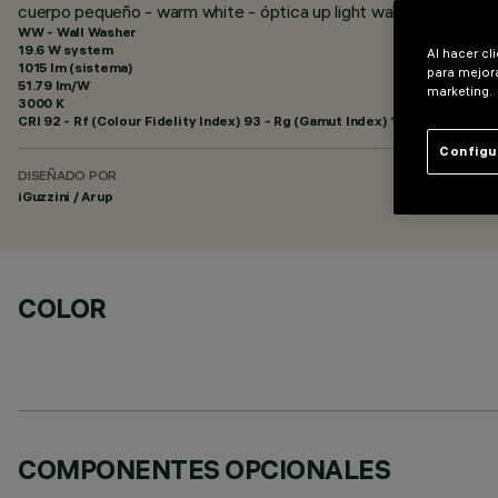
cuerpo pequeño - warm white - óptica up light wall washer
WW - Wall Washer
19.6 W system
Al hacer cl
1015 lm (sistema)
para mejora
51.79 lm/W
marketing.
3000 K
CRI
92
- Rf (Colour Fidelity Index) 93 - Rg (Gamut Index) 101
Configu
DISEÑADO POR
iGuzzini / Arup
COLOR
COMPONENTES OPCIONALES