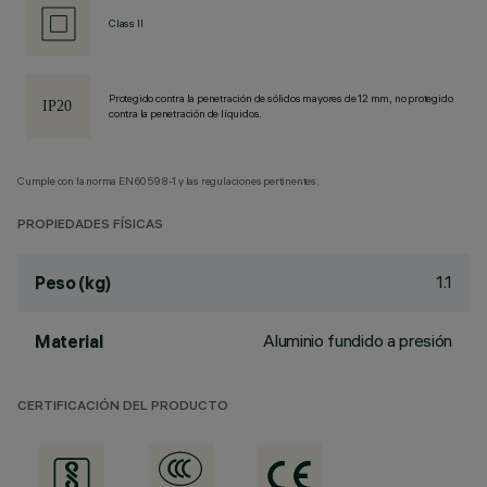
Class II
Protegido contra la penetración de sólidos mayores de 12 mm, no protegido
contra la penetración de líquidos.
Cumple con la norma EN60598-1 y las regulaciones pertinentes.
PROPIEDADES FÍSICAS
1.1
Peso (kg)
Aluminio fundido a presión
Material
CERTIFICACIÓN DEL PRODUCTO