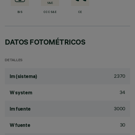
BIS
CCC S&E
CE
DATOS FOTOMÉTRICOS
DETALLES
2370
lm (sistema)
34
W system
3000
lm fuente
30
W fuente