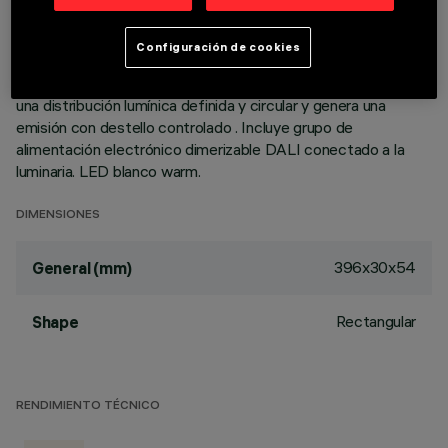
a ras de techo. Ópticas de alta definición de termoplástico
metalizado, integradas en posición retrasada en la pantalla
Configuración de cookies
antidestello negra; la composición de la estructura del
sistema óptico evita el efecto puntiforme, permite obtener
una distribución lumínica definida y circular y genera una
emisión con destello controlado . Incluye grupo de
alimentación electrónico dimerizable DALI conectado a la
luminaria. LED blanco warm.
DIMENSIONES
396x30x54
General (mm)
Rectangular
Shape
RENDIMIENTO TÉCNICO