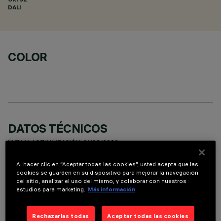
DALI
COLOR
DATOS TÉCNICOS
ÚLTIMA ACTUALIZACIÓN: 01/08/2026
Al hacer clic en “Aceptar todas las cookies”, usted acepta que las
DESCRIPCIÓN
cookies se guarden en su dispositivo para mejorar la navegación
del sitio, analizar el uso del mismo, y colaborar con nuestros
equipo miniaturizado empotrable rectangular con 15
estudios para marketing.
Más información
elementos ópticos y fuentes LED - ópticas fijas - apertura
spot. Cuerpo principal con superficie radiante de aluminio
Rechazarlas todas
Aceptar todas las cookies
fundido a presión; versión minimal (frameless) para instalación