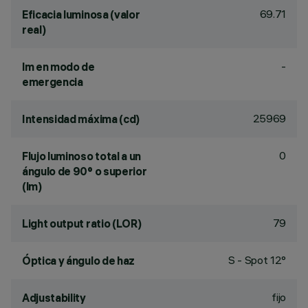
69.71
Eficacia luminosa (valor
real)
-
lm en modo de
emergencia
25969
Intensidad máxima (cd)
0
Flujo luminoso total a un
ángulo de 90° o superior
(lm)
79
Light output ratio (LOR)
S - Spot 12°
Óptica y ángulo de haz
fijo
Adjustability