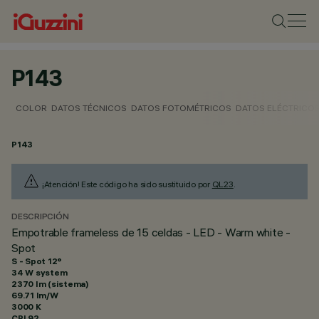
P143
COLOR
DATOS TÉCNICOS
DATOS FOTOMÉTRICOS
DATOS ELÉCTRICO
P143
¡Atención! Este código ha sido sustituido por
QL23
.
DESCRIPCIÓN
Empotrable frameless de 15 celdas - LED - Warm white -
Spot
S - Spot 12°
34 W system
2370 lm (sistema)
69.71 lm/W
3000 K
CRI
92