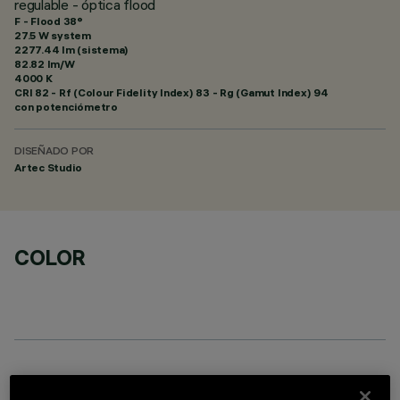
regulable - óptica flood
F - Flood 38°
27.5 W system
2277.44 lm (sistema)
82.82 lm/W
4000 K
CRI
82
- Rf (Colour Fidelity Index) 83 - Rg (Gamut Index) 94
con potenciómetro
DISEÑADO POR
Artec Studio
COLOR
COMPONENTES OPCIONALES