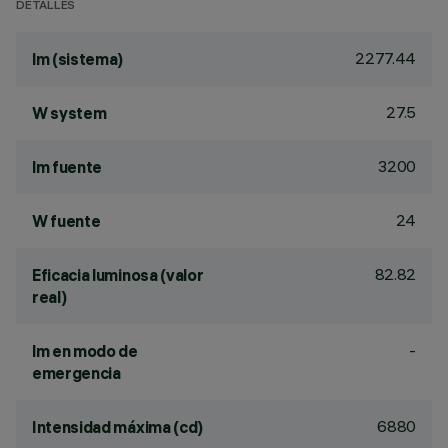
DETALLES
2277.44
lm (sistema)
27.5
W system
3200
lm fuente
24
W fuente
82.82
Eficacia luminosa (valor
real)
-
lm en modo de
emergencia
6880
Intensidad máxima (cd)