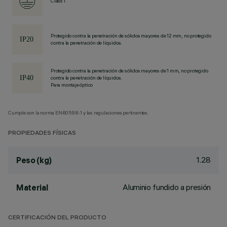
Class I
Protegido contra la penetración de sólidos mayores de 12 mm, no protegido
contra la penetración de líquidos.
Protegido contra la penetración de sólidos mayores de 1 mm, no protegido
contra la penetración de líquidos.
Para montaje óptico
Cumple con la norma EN60598-1 y las regulaciones pertinentes.
PROPIEDADES FÍSICAS
1.28
Peso (kg)
Aluminio fundido a presión
Material
CERTIFICACIÓN DEL PRODUCTO