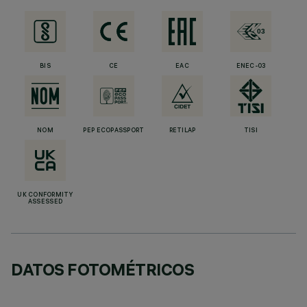
BIS
CE
EAC
ENEC-03
NOM
PEP ECOPASSPORT
RETILAP
TISI
UK CONFORMITY
ASSESSED
DATOS FOTOMÉTRICOS