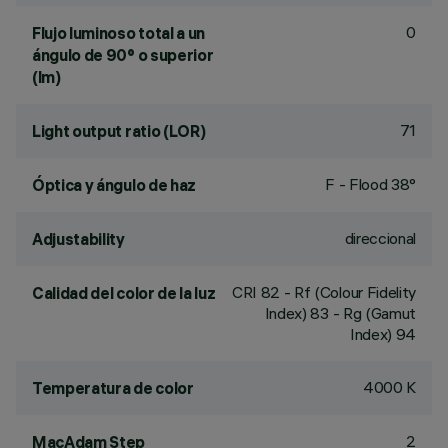
0
Flujo luminoso total a un
ángulo de 90° o superior
(lm)
71
Light output ratio (LOR)
F - Flood 38°
Óptica y ángulo de haz
direccional
Adjustability
CRI
82
- Rf (Colour Fidelity
Calidad del color de la luz
Index) 83 - Rg (Gamut
Index) 94
4000 K
Temperatura de color
2
MacAdam Step