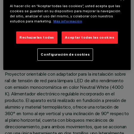
Al hacer clic en “Aceptar todas las cookies”, usted acepta que las
cookies se guarden en su dispositivo para mejorar la navegación
del sitio, analizar el uso del mismo, y colaborar con nuestros
estudios para marketing.
Más información
DATOS TÉCNICOS
Rechazarlas todas
Aceptar todas las cookies
ÚLTIMA ACTUALIZACIÓN: 05/08/2026
Configuración de cookies
DESCRIPCIÓN
Proyector orientable con adaptador para la instalación sobre
raíl de tensión de red para lámpara LED de alto rendimiento
con emisión monocromática en color Neutral White (4000
K). Alimentador electrónico regulable incorporado en el
producto. El aparato está realizado en fundición a presión de
aluminio y material termoplástico, ofrece una rotación de
360° en torno al eje vertical y una inclinación de 90° respecto
al plano horizontal, cuenta con bloqueos mecánicos de
direccionamiento, para ambos movimientos, que se accionan
con una única herramienta en dos tornillos, uno lateralmente