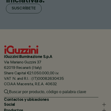
SUSCRÍBETE
iGuzzini illuminazione S.p.A
Via Mariano Guzzini 37
62019 Recanati (Italy)
Share Capital €21.050.000,00 i.v.
VAT N. and R.I. : (IT)00082630435
CCIAA Macerata, R.E.A. 40632
Contactos y ubicaciones
Social
Productos