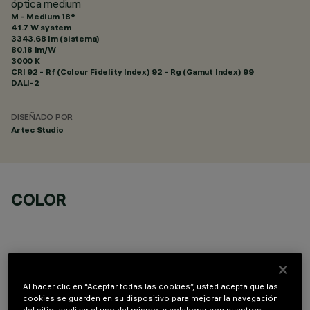
óptica medium
M - Medium 18°
41.7 W system
3343.68 lm (sistema)
80.18 lm/W
3000 K
CRI
92
- Rf (Colour Fidelity Index) 92 - Rg (Gamut Index) 99
DALI-2
DISEÑADO POR
Artec Studio
COLOR
Al hacer clic en “Aceptar todas las cookies”, usted acepta que las
COMPONENTES OPCIONALES
cookies se guarden en su dispositivo para mejorar la navegación