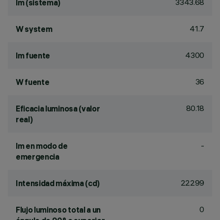
3343.68
lm (sistema)
41.7
W system
4300
lm fuente
36
W fuente
80.18
Eficacia luminosa (valor
real)
-
lm en modo de
emergencia
22299
Intensidad máxima (cd)
0
Flujo luminoso total a un