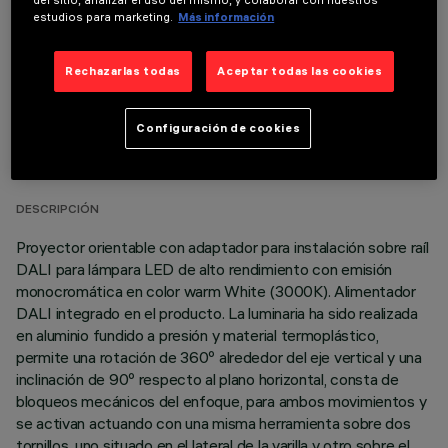
del sitio, analizar el uso del mismo, y colaborar con nuestros
estudios para marketing.
Más información
Rechazarlas todas
Aceptar todas las cookies
DATOS TÉCNICOS
Configuración de cookies
ÚLTIMA ACTUALIZACIÓN: 05/08/2026
DESCRIPCIÓN
Proyector orientable con adaptador para instalación sobre raíl
DALI para lámpara LED de alto rendimiento con emisión
monocromática en color warm White (3000K). Alimentador
DALI integrado en el producto. La luminaria ha sido realizada
en aluminio fundido a presión y material termoplástico,
permite una rotación de 360º alrededor del eje vertical y una
inclinación de 90º respecto al plano horizontal, consta de
bloqueos mecánicos del enfoque, para ambos movimientos y
se activan actuando con una misma herramienta sobre dos
tornillos, uno situado en el lateral de la varilla y otro sobre el