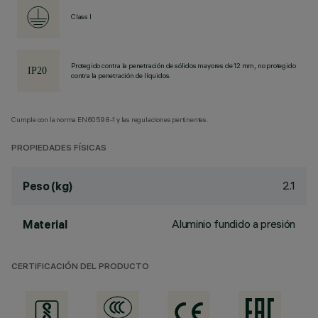
Class I
Protegido contra la penetración de sólidos mayores de 12 mm, no protegido
contra la penetración de líquidos.
Cumple con la norma EN60598-1 y las regulaciones pertinentes.
PROPIEDADES FÍSICAS
2.1
Peso (kg)
Aluminio fundido a presión
Material
CERTIFICACIÓN DEL PRODUCTO