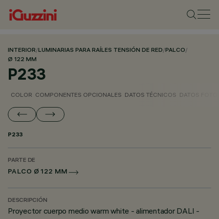
INTERIOR
/
LUMINARIAS PARA RAÍLES TENSIÓN DE RED
/
PALCO
/
Ø 122 MM
P233
COLOR
COMPONENTES OPCIONALES
DATOS TÉCNICOS
DATOS FOTO
P233
PARTE DE
PALCO Ø 122 MM
DESCRIPCIÓN
Proyector cuerpo medio warm white - alimentador DALI -