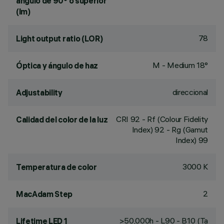
ángulo de 90° o superior
(lm)
78
Light output ratio (LOR)
M - Medium 18°
Óptica y ángulo de haz
direccional
Adjustability
CRI
92
- Rf (Colour Fidelity
Calidad del color de la luz
Index) 92 - Rg (Gamut
Index) 99
3000 K
Temperatura de color
2
MacAdam Step
>50,000h - L90 - B10 (Ta
Lifetime LED 1