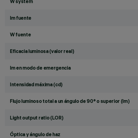
W system
lm fuente
W fuente
Eficacia luminosa (valor real)
lm en modo de emergencia
Intensidad máxima (cd)
Flujo luminoso total a un ángulo de 90° o superior (lm)
Light output ratio (LOR)
Óptica y ángulo de haz