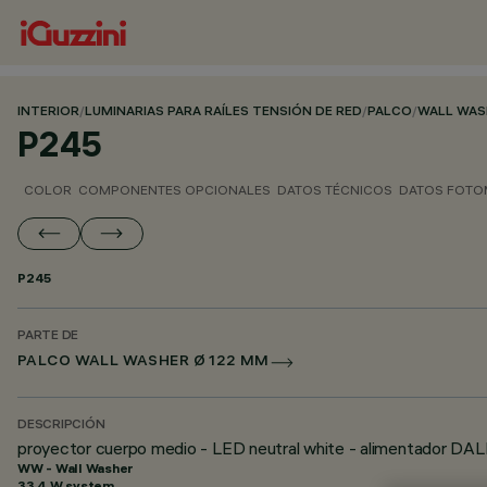
INTERIOR
/
LUMINARIAS PARA RAÍLES TENSIÓN DE RED
/
PALCO
/
WALL WAS
P245
COLOR
COMPONENTES OPCIONALES
DATOS TÉCNICOS
DATOS FOTO
P245
PARTE DE
PALCO WALL WASHER Ø 122 MM
DESCRIPCIÓN
proyector cuerpo medio - LED neutral white - alimentador DALI
WW - Wall Washer
33.4 W system