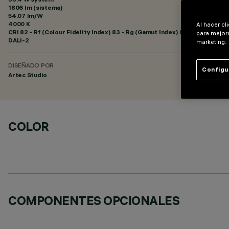
1806 lm (sistema)
54.07 lm/W
4000 K
Al hacer cl
CRI
82
- Rf (Colour Fidelity Index) 83 - Rg (Gamut Index) 94
para mejora
DALI-2
marketing.
DISEÑADO POR
Configu
Artec Studio
COLOR
COMPONENTES OPCIONALES