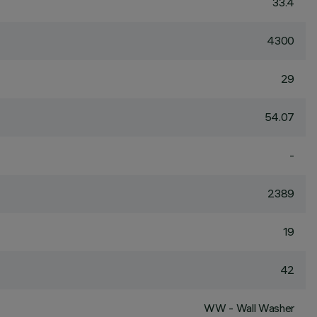
33.4
4300
29
54.07
-
2389
19
42
WW - Wall Washer