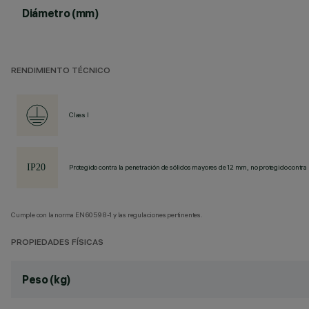
Diámetro (mm)
RENDIMIENTO TÉCNICO
Class I
Protegido contra la penetración de sólidos mayores de 12 mm, no protegido contra 
Cumple con la norma EN60598-1 y las regulaciones pertinentes.
PROPIEDADES FÍSICAS
Peso (kg)