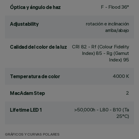
F - Flood 36°
Óptica y ángulo de haz
rotación e inclinación
Adjustability
arriba/abajo
CRI
82
- Rf (Colour Fidelity
Calidad del color de la luz
Index) 85 - Rg (Gamut
Index) 95
4000 K
Temperatura de color
2
MacAdam Step
>50,000h - L80 - B10 (Ta
Lifetime LED 1
25°C)
GRÁFICOS Y CURVAS POLARES