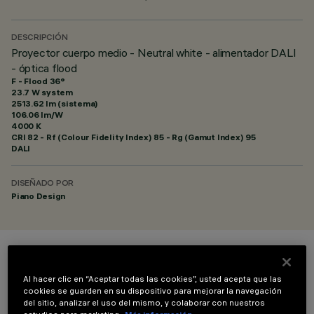
DESCRIPCIÓN
Proyector cuerpo medio - Neutral white - alimentador DALI
- óptica flood
F - Flood 36°
23.7 W system
2513.62 lm (sistema)
106.06 lm/W
4000 K
CRI
82
- Rf (Colour Fidelity Index) 85 - Rg (Gamut Index) 95
DALI
DISEÑADO POR
Piano Design
COLOR
Al hacer clic en “Aceptar todas las cookies”, usted acepta que las
cookies se guarden en su dispositivo para mejorar la navegación
del sitio, analizar el uso del mismo, y colaborar con nuestros