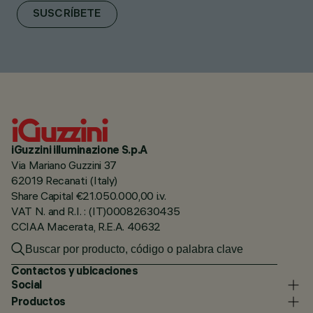
SUSCRÍBETE
iGuzzini illuminazione S.p.A
Via Mariano Guzzini 37
62019 Recanati (Italy)
Share Capital €21.050.000,00 i.v.
VAT N. and R.I. : (IT)00082630435
CCIAA Macerata, R.E.A. 40632
Contactos y ubicaciones
Social
Productos