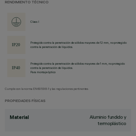
RENDIMIENTO TÉCNICO
Class I
Protegido contra la penetración de sólidos mayores de 12 mm, no protegido
contra la penetración de líquidos.
Protegido contra la penetración de sólidos mayores de 1 mm, no protegido
contra la penetración de líquidos.
Para montaje óptico
Cumple con la norma EN60598-1 y las regulaciones pertinentes.
PROPIEDADES FÍSICAS
Aluminio fundido y
Material
termoplástico