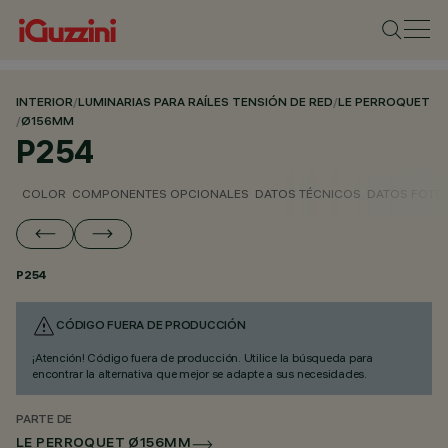
INTERIOR
/
LUMINARIAS PARA RAÍLES TENSIÓN DE RED
/
LE PERROQUET
/
Ø156MM
P254
COLOR
COMPONENTES OPCIONALES
DATOS TÉCNICOS
DATOS FOTO
P254
CÓDIGO FUERA DE PRODUCCIÓN
¡Atención! Código fuera de producción. Utilice la búsqueda para
encontrar la alternativa que mejor se adapte a sus necesidades.
PARTE DE
LE PERROQUET Ø156MM