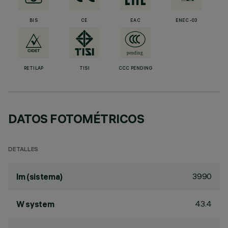
BIS
CE
EAC
ENEC-03
RETILAP
TISI
CCC PENDING
DATOS FOTOMÉTRICOS
DETALLES
3990
lm (sistema)
43.4
W system