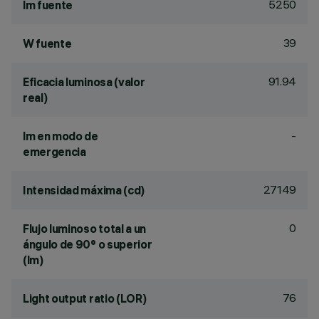
5250
lm fuente
39
W fuente
91.94
Eficacia luminosa (valor
real)
-
lm en modo de
emergencia
27149
Intensidad máxima (cd)
0
Flujo luminoso total a un
ángulo de 90° o superior
(lm)
76
Light output ratio (LOR)