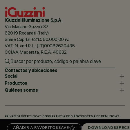
iGuzzini illuminazione S.p.A
Via Mariano Guzzini 37
62019 Recanati (Italy)
Share Capital €21.050.000,00 i.v.
VAT N. and R.I. : (IT)00082630435
CCIAA Macerata, R.E.A. 40632
Contactos y ubicaciones
Social
Productos
Quiénes somos
PRIVACIDAD
CERTIFICATIONS
GARANTÍA DE 5 AÑOS
SISTEMA DE DENUNCIAS
POLÍTICA DE COOKIES
ACCESSIBILITY STATEMENT
NUESTROS CÓDIGOS
AÑADIR A FAVORITOS
SAVE
DOWNLOADS
SPECS
KNOWLEDGE BASE (LOGIN REQUIRED)
DOWNLOADS