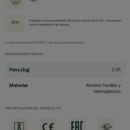
Class I
Protegido contra la penetración de sólidos mayores de 12 mm, no protegido
contra la penetración de líquidos.
Cumple con la norma EN60598-1 y las regulaciones pertinentes.
PROPIEDADES FÍSICAS
2.25
Peso (kg)
Aluminio fundido y
Material
termoplástico
CERTIFICACIÓN DEL PRODUCTO