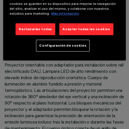
cookies se guarden en su dispositivo para mejorar la navegación
del sitio, analizar el uso del mismo, y colaborar con nuestros
estudios para marketing.
Más información
DATOS TÉCNICOS
Rechazarlas todas
Aceptar todas las cookies
ÚLTIMA ACTUALIZACIÓN: 05/08/2026
Configuración de cookies
DESCRIPCIÓN
Proyector orientable con adaptador para instalación sobre raíl
electrificado DALI. Lámpara LED de alto rendimiento con
elevado índice de reproducción cromática. Cuerpo de
iluminación en aluminio fundido a presión y material
termoplástico. Las articulaciones del proyector permiten una
rotación de 360° alrededor del eje vertical y una inclinación de
90° respecto al plano horizontal. Los bloques mecánicos del
proyector y el adaptador permiten bloquear la rotación y la
inclinación para garantizar la precisión de orientación de la
emisión luminosa incluso tras la instalación o durante las fases
de mantenimiento. El cuerpo óptico consta de un anillo de