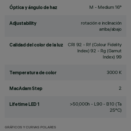
M - Medium 16°
Óptica y ángulo de haz
rotación e inclinación
Adjustability
arriba/abajo
CRI
92
- Rf (Colour Fidelity
Calidad del color de la luz
Index) 92 - Rg (Gamut
Index) 99
3000 K
Temperatura de color
2
MacAdam Step
>50,000h - L90 - B10 (Ta
Lifetime LED 1
25°C)
GRÁFICOS Y CURVAS POLARES