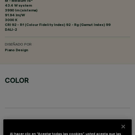
M - Medium 16°
43.4 W system
3990 lm (sistema)
91.94 lm/W
3000 K
CRI
92
- Rf (Colour Fidelity Index) 92 - Rg (Gamut Index) 99
DALI-2
DISEÑADO POR
Piano Design
COLOR
COMPONENTES OPCIONALES
Al hacer clic en “Aceptar todas las cookies”, usted acepta que las