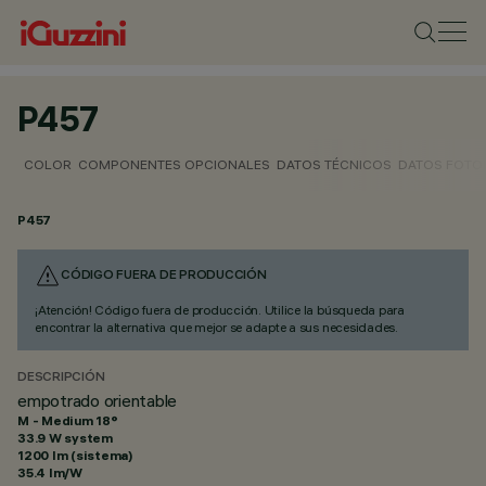
P457
COLOR
COMPONENTES OPCIONALES
DATOS TÉCNICOS
DATOS FOTO
P457
CÓDIGO FUERA DE PRODUCCIÓN
¡Atención! Código fuera de producción. Utilice la búsqueda para
encontrar la alternativa que mejor se adapte a sus necesidades.
DESCRIPCIÓN
empotrado orientable
M - Medium 18°
33.9 W system
1200 lm (sistema)
35.4 lm/W