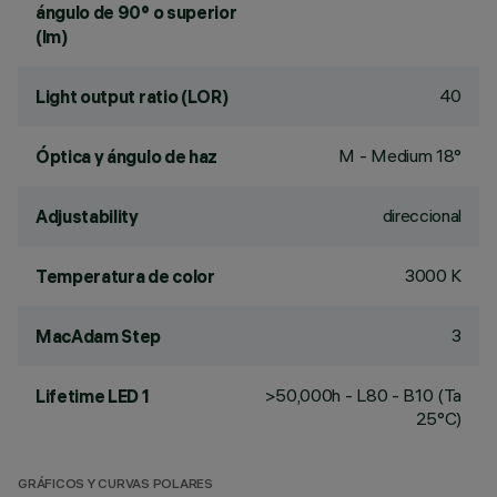
ángulo de 90° o superior
(lm)
40
Light output ratio (LOR)
M - Medium 18°
Óptica y ángulo de haz
direccional
Adjustability
3000 K
Temperatura de color
3
MacAdam Step
>50,000h - L80 - B10 (Ta
Lifetime LED 1
25°C)
GRÁFICOS Y CURVAS POLARES