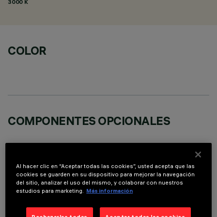
3000 K
COLOR
COMPONENTES OPCIONALES
Al hacer clic en “Aceptar todas las cookies”, usted acepta que las
cookies se guarden en su dispositivo para mejorar la navegación
del sitio, analizar el uso del mismo, y colaborar con nuestros
DATOS TÉCNICOS
estudios para marketing.
Más información
ÚLTIMA ACTUALIZACIÓN: 01/08/2026