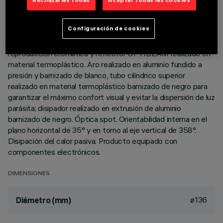
Rechazarlas todas
Aceptar todas las cookies
DESCRIPCIÓN
Configuración de cookies
Aparato redondo orientable destinado al uso de lámparas led
C.o.B en tonalidad de color Warm White 3000 K de alta
reproducción cromática y reflector OPTIBEAM realizado en
material termoplástico. Aro realizado en aluminio fundido a
presión y barnizado de blanco, tubo cilíndrico superior
realizado en material termoplástico barnizado de negro para
garantizar el máximo confort visual y evitar la dispersión de luz
parásita; disipador realizado en extrusión de aluminio
barnizado de negro. Óptica spot. Orientabilidad interna en el
plano horizontal de 35° y en torno al eje vertical de 358°.
Disipación del calor pasiva. Producto equipado con
componentes electrónicos.
DIMENSIONES
ø136
Diámetro (mm)