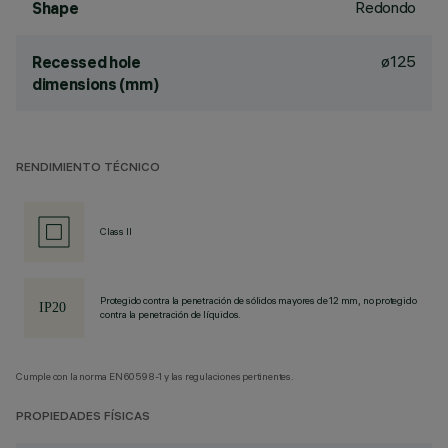
Redondo
Shape
ø125
Recessed hole
dimensions (mm)
RENDIMIENTO TÉCNICO
Class II
Protegido contra la penetración de sólidos mayores de 12 mm, no protegido
contra la penetración de líquidos.
Cumple con la norma EN60598-1 y las regulaciones pertinentes.
PROPIEDADES FÍSICAS