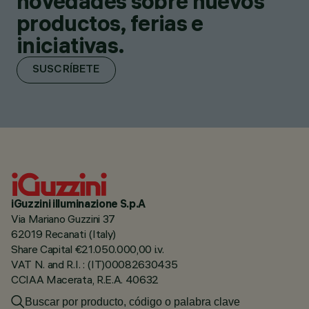
novedades sobre nuevos
productos, ferias e
iniciativas.
SUSCRÍBETE
iGuzzini illuminazione S.p.A
Via Mariano Guzzini 37
62019 Recanati (Italy)
Share Capital €21.050.000,00 i.v.
VAT N. and R.I. : (IT)00082630435
CCIAA Macerata, R.E.A. 40632