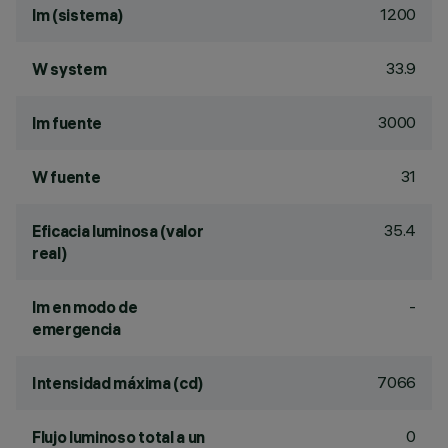
1200
lm (sistema)
33.9
W system
3000
lm fuente
31
W fuente
35.4
Eficacia luminosa (valor
real)
-
lm en modo de
emergencia
7066
Intensidad máxima (cd)
0
Flujo luminoso total a un