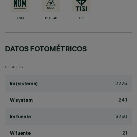
NOM
RETILAP
TISI
DATOS FOTOMÉTRICOS
DETALLES
2275
lm (sistema)
24.1
W system
3250
lm fuente
21
W fuente