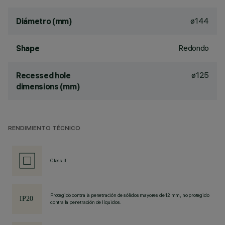
ø144
Diámetro (mm)
Redondo
Shape
ø125
Recessed hole
dimensions (mm)
RENDIMIENTO TÉCNICO
Class II
Protegido contra la penetración de sólidos mayores de 12 mm, no protegido
contra la penetración de líquidos.