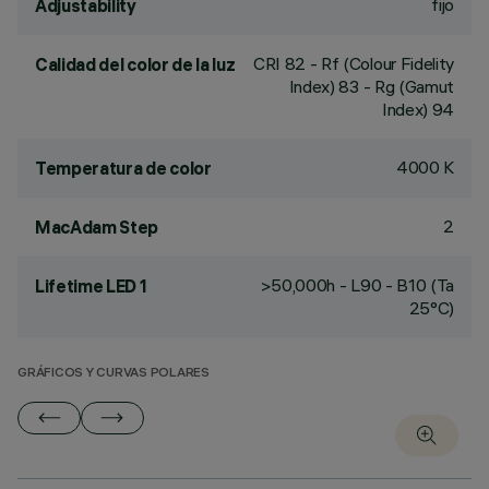
fijo
Adjustability
CRI
82
- Rf (Colour Fidelity
Calidad del color de la luz
Index) 83 - Rg (Gamut
Index) 94
4000 K
Temperatura de color
2
MacAdam Step
>50,000h - L90 - B10 (Ta
Lifetime LED 1
25°C)
GRÁFICOS Y CURVAS POLARES