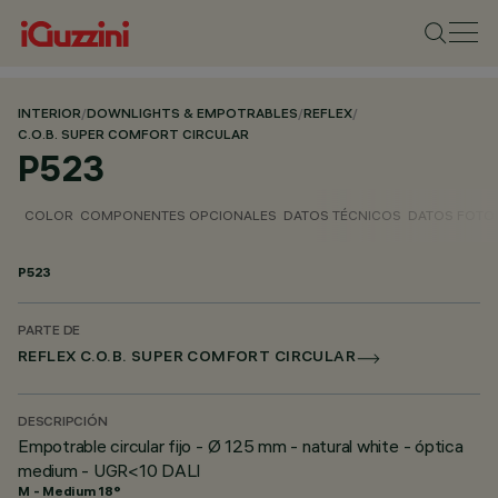
INTERIOR
/
DOWNLIGHTS & EMPOTRABLES
/
REFLEX
/
C.O.B. SUPER COMFORT CIRCULAR
P523
COLOR
COMPONENTES OPCIONALES
DATOS TÉCNICOS
DATOS FOTO
P523
PARTE DE
REFLEX C.O.B. SUPER COMFORT CIRCULAR
DESCRIPCIÓN
Empotrable circular fijo - Ø 125 mm - natural white - óptica
medium - UGR<10 DALI
M - Medium 18°