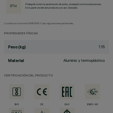
Protegido contra la penetración de polvo, protegido contra salpicaduras.
En la parte visible del producto una vez instalado
Cumple con la norma EN60598-1 y las regulaciones pertinentes.
PROPIEDADES FÍSICAS
1.15
Peso (kg)
Aluminio y termoplástico
Material
CERTIFICACIÓN DEL PRODUCTO
BIS
CE
EAC
ENEC-03