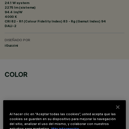
24.1 W system
2275 lm (sistema)
94.4 lm/W
4000 K
CRI
82
- Rf (Colour Fidelity Index) 83 - Rg (Gamut Index) 94
DALI-2
DISEÑADO POR
iGuzzini
COLOR
COMPONENTES OPCIONALES
Al hacer clic en “Aceptar todas las cookies”, usted acepta que las
cookies se guarden en su dispositivo para mejorar la navegación
del sitio, analizar el uso del mismo, y colaborar con nuestros
estudios para marketing.
Más información