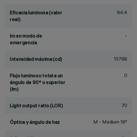
94.4
Eficacia luminosa (valor
real)
-
lm en modo de
emergencia
13788
Intensidad máxima (cd)
0
Flujo luminoso total a un
ángulo de 90° o superior
(lm)
70
Light output ratio (LOR)
M - Medium 18°
Óptica y ángulo de haz