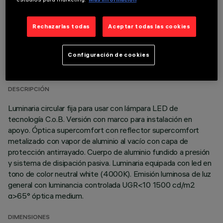
Rechazarlas todas
Aceptar todas las cookies
DATOS TÉCNICOS
Configuración de cookies
ÚLTIMA ACTUALIZACIÓN: 07/08/2026
DESCRIPCIÓN
Luminaria circular fija para usar con lámpara LED de
tecnología C.o.B. Versión con marco para instalación en
apoyo. Óptica supercomfort con reflector supercomfort
metalizado con vapor de aluminio al vacío con capa de
protección antirrayado. Cuerpo de aluminio fundido a presión
y sistema de disipación pasiva. Luminaria equipada con led en
tono de color neutral white (4000K). Emisión luminosa de luz
general con luminancia controlada UGR<10 1500 cd/m2
α>65° óptica medium.
DIMENSIONES