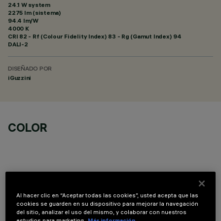
24.1 W system
2275 lm (sistema)
94.4 lm/W
4000 K
CRI
82
- Rf (Colour Fidelity Index) 83 - Rg (Gamut Index) 94
DALI-2
DISEÑADO POR
iGuzzini
COLOR
COMPONENTES OPCIONALES
Al hacer clic en “Aceptar todas las cookies”, usted acepta que las
cookies se guarden en su dispositivo para mejorar la navegación
del sitio, analizar el uso del mismo, y colaborar con nuestros
estudios para marketing.
Más información