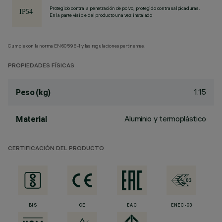
Protegido contra la penetración de polvo, protegido contra salpicaduras.
En la parte visible del producto una vez instalado
Cumple con la norma EN60598-1 y las regulaciones pertinentes.
PROPIEDADES FÍSICAS
1.15
Peso (kg)
Aluminio y termoplástico
Material
CERTIFICACIÓN DEL PRODUCTO
BIS
CE
EAC
ENEC-03