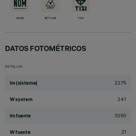
NOM
RETILAP
TISI
DATOS FOTOMÉTRICOS
DETALLES
2275
lm (sistema)
24.1
W system
3250
lm fuente
21
W fuente