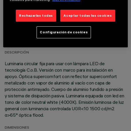
Rechazarlas todas
Aceptar todas las cookies
DATOS TÉCNICOS
Configuración de cookies
ÚLTIMA ACTUALIZACIÓN: 07/08/2026
DESCRIPCIÓN
Luminaria circular fija para usar con lámpara LED de
tecnología C.o.B. Versión con marco para instalación en
apoyo. Óptica supercomfort con reflector supercomfort
metalizado con vapor de aluminio al vacío con capa de
protección antirrayado. Cuerpo de aluminio fundido a presión
y sistema de disipación pasiva. Luminaria equipada con led en
tono de color neutral white (4000K). Emisión luminosa de luz
general con luminancia controlada UGR<10 1500 cd/m2
α>65° óptica flood.
DIMENSIONES