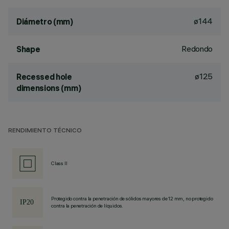
ø144
Diámetro (mm)
Redondo
Shape
ø125
Recessed hole
dimensions (mm)
RENDIMIENTO TÉCNICO
Class II
Protegido contra la penetración de sólidos mayores de 12 mm, no protegido
contra la penetración de líquidos.