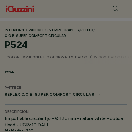
INTERIOR
/
DOWNLIGHTS & EMPOTRABLES
/
REFLEX
/
C.O.B. SUPER COMFORT CIRCULAR
P524
COLOR
COMPONENTES OPCIONALES
DATOS TÉCNICOS
DATOS FOTO
P524
PARTE DE
REFLEX C.O.B. SUPER COMFORT CIRCULAR
DESCRIPCIÓN
Empotrable circular fijo - Ø 125 mm - natural white - óptica
flood - UGR<10 DALI
M - Medium 24°