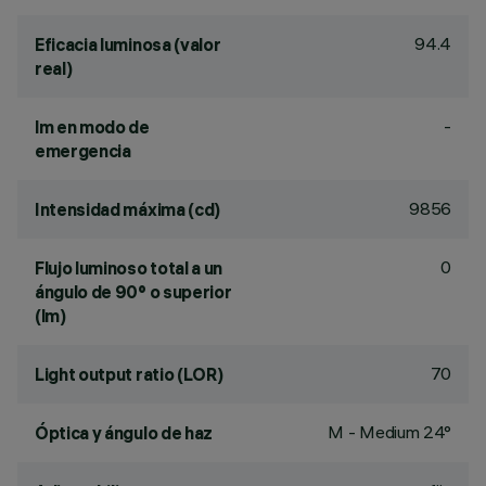
94.4
Eficacia luminosa (valor
real)
-
lm en modo de
emergencia
9856
Intensidad máxima (cd)
0
Flujo luminoso total a un
ángulo de 90° o superior
(lm)
70
Light output ratio (LOR)
M - Medium 24°
Óptica y ángulo de haz