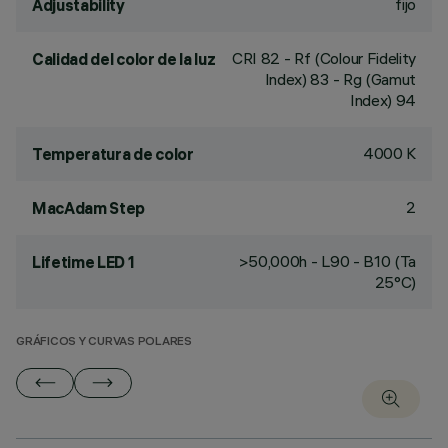
fijo
Adjustability
CRI
82
- Rf (Colour Fidelity
Calidad del color de la luz
Index) 83 - Rg (Gamut
Index) 94
4000 K
Temperatura de color
2
MacAdam Step
>50,000h - L90 - B10 (Ta
Lifetime LED 1
25°C)
GRÁFICOS Y CURVAS POLARES