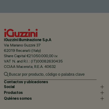
iGuzzini illuminazione S.p.A
Via Mariano Guzzini 37
62019 Recanati (Italy)
Share Capital €21.050.000,00 i.v.
VAT N. and R.I. : (IT)00082630435
CCIAA Macerata, R.E.A. 40632
Contactos y ubicaciones
Social
Productos
Quiénes somos