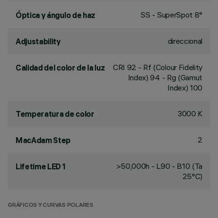
SS - SuperSpot 8°
Óptica y ángulo de haz
direccional
Adjustability
CRI
92
- Rf (Colour Fidelity
Calidad del color de la luz
Index) 94 - Rg (Gamut
Index) 100
3000 K
Temperatura de color
2
MacAdam Step
>50,000h - L90 - B10 (Ta
Lifetime LED 1
25°C)
GRÁFICOS Y CURVAS POLARES