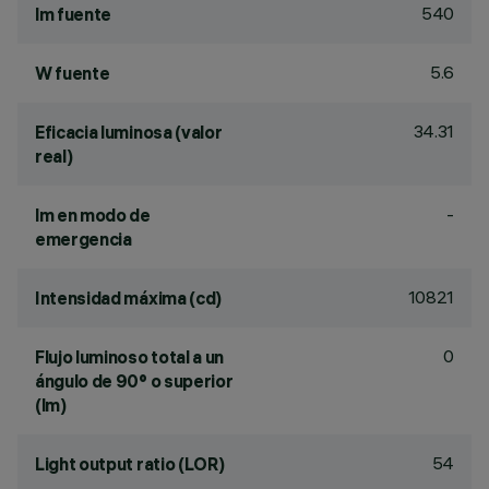
540
lm fuente
5.6
W fuente
34.31
Eficacia luminosa (valor
real)
-
lm en modo de
emergencia
10821
Intensidad máxima (cd)
0
Flujo luminoso total a un
ángulo de 90° o superior
(lm)
54
Light output ratio (LOR)