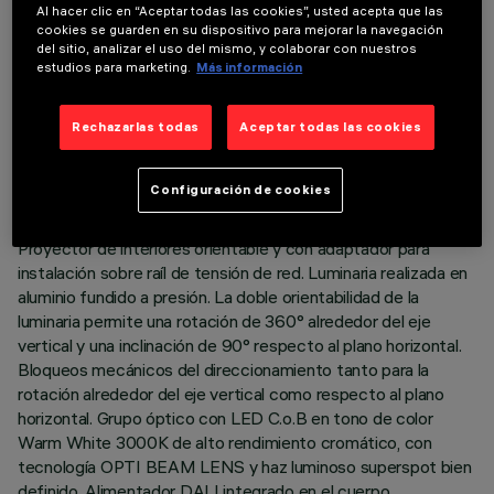
Al hacer clic en “Aceptar todas las cookies”, usted acepta que las
cookies se guarden en su dispositivo para mejorar la navegación
del sitio, analizar el uso del mismo, y colaborar con nuestros
estudios para marketing.
Más información
DATOS TÉCNICOS
Rechazarlas todas
Aceptar todas las cookies
ÚLTIMA ACTUALIZACIÓN: 05/08/2026
Configuración de cookies
DESCRIPCIÓN
Proyector de interiores orientable y con adaptador para
instalación sobre raíl de tensión de red. Luminaria realizada en
aluminio fundido a presión. La doble orientabilidad de la
luminaria permite una rotación de 360° alrededor del eje
vertical y una inclinación de 90° respecto al plano horizontal.
Bloqueos mecánicos del direccionamiento tanto para la
rotación alrededor del eje vertical como respecto al plano
horizontal. Grupo óptico con LED C.o.B en tono de color
Warm White 3000K de alto rendimiento cromático, con
tecnología OPTI BEAM LENS y haz luminoso superspot bien
definido. Alimentador DALI integrado en el cuerpo.