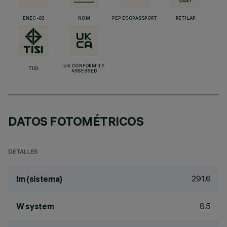
ENEC-03
NOM
PEP ECOPASSPORT
RETILAP
UK CONFORMITY
TISI
ASSESSED
DATOS FOTOMÉTRICOS
DETALLES
291.6
lm (sistema)
8.5
W system