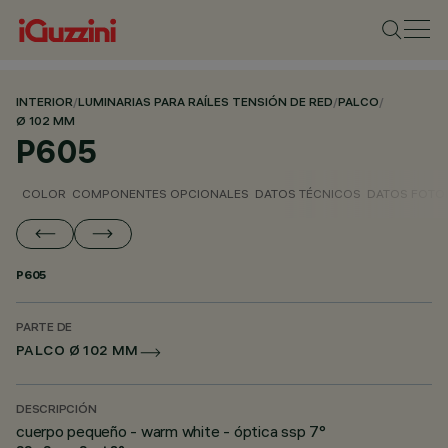
INTERIOR
/
LUMINARIAS PARA RAÍLES TENSIÓN DE RED
/
PALCO
/
Ø 102 MM
P605
COLOR
COMPONENTES OPCIONALES
DATOS TÉCNICOS
DATOS FOTO
P605
PARTE DE
PALCO Ø 102 MM
DESCRIPCIÓN
cuerpo pequeño - warm white - óptica ssp 7°