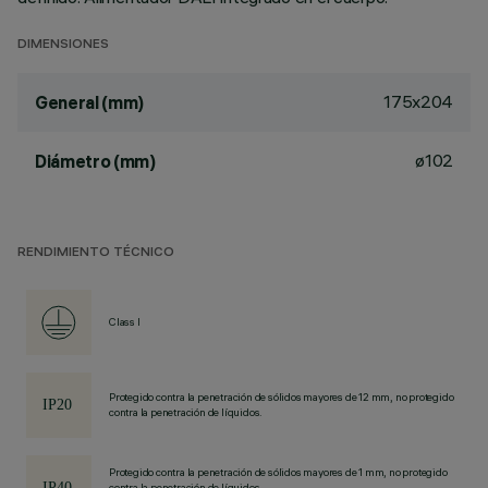
DIMENSIONES
175x204
General (mm)
ø102
Diámetro (mm)
RENDIMIENTO TÉCNICO
Class I
Protegido contra la penetración de sólidos mayores de 12 mm, no protegido
contra la penetración de líquidos.
Protegido contra la penetración de sólidos mayores de 1 mm, no protegido
contra la penetración de líquidos.