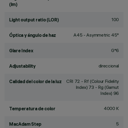
(lm)
100
Light output ratio (LOR)
A45 - Asymmetric 45°
Óptica y ángulo de haz
G*6
Glare Index
direccional
Adjustability
CRI
72
- Rf (Colour Fidelity
Calidad del color de la luz
Index) 73 - Rg (Gamut
Index) 96
4000 K
Temperatura de color
5
MacAdam Step