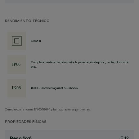
RENDIMIENTO TÉCNICO
Class II
Completamente protegido contra la penetración de polvo, protegido contra
olas.
IK08 - Protected against 5 J shocks
Cumple con la norma EN60598-1 y las regulaciones pertinentes.
PROPIEDADES FÍSICAS
5.12
Peso (kg)