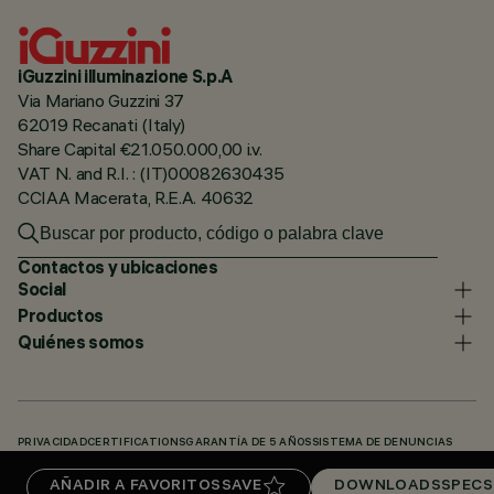
iGuzzini illuminazione S.p.A
Via Mariano Guzzini 37
62019 Recanati (Italy)
Share Capital €21.050.000,00 i.v.
VAT N. and R.I. : (IT)00082630435
CCIAA Macerata, R.E.A. 40632
Contactos y ubicaciones
Social
Productos
Quiénes somos
PRIVACIDAD
CERTIFICATIONS
GARANTÍA DE 5 AÑOS
SISTEMA DE DENUNCIAS
POLÍTICA DE COOKIES
ACCESSIBILITY STATEMENT
NUESTROS CÓDIGOS
AÑADIR A FAVORITOS
SAVE
DOWNLOADS
SPECS
KNOWLEDGE BASE (LOGIN REQUIRED)
DOWNLOADS