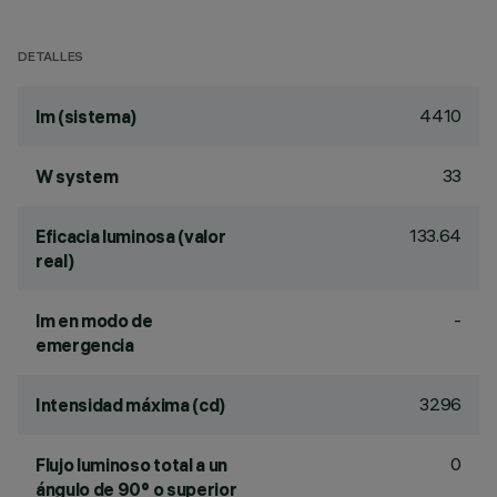
DETALLES
4410
lm (sistema)
33
W system
133.64
Eficacia luminosa (valor
real)
-
lm en modo de
emergencia
3296
Intensidad máxima (cd)
0
Flujo luminoso total a un
ángulo de 90° o superior