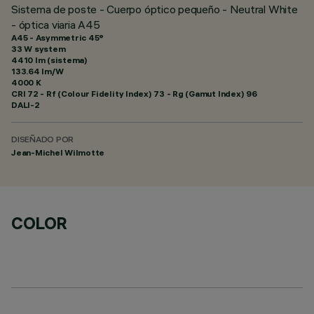
Sistema de poste - Cuerpo óptico pequeño - Neutral White
- óptica viaria A45
A45 - Asymmetric 45°
33 W system
4410 lm (sistema)
133.64 lm/W
4000 K
CRI
72
- Rf (Colour Fidelity Index) 73 - Rg (Gamut Index) 96
DALI-2
DISEÑADO POR
Jean-Michel Wilmotte
COLOR