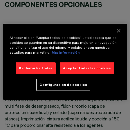
COMPONENTES OPCIONALES
Al hacer clic en “Aceptar todas las cookies”, usted acepta que las
cookies se guarden en su dispositivo para mejorar la navegación
DATOS TÉCNICOS
del sitio, analizar el uso del mismo, y colaborar con nuestros
estudios para marketing.
Más información
ÚLTIMA ACTUALIZACIÓN: 06/08/2026
Rechazarlas todas
Aceptar todas las cookies
DESCRIPCIÓN
Luminaria para iluminación de exteriores con óptica viaria de
Configuración de cookies
luz directa, destinada al uso de lámparas luminosas con led de
potencia. El cuerpo óptico es de aleación de aluminio
EN1706AC 46100LF y se ha sometido a un pretratamiento
multi fase de desengrasado, flúor-zirconio (capa de
protección superficial) y sellado (capa nanoestructurada de
silanos). Imprimación, pintura acrílica líquida y cocción a 150
°C para proporcionar alta resistencia a los agentes