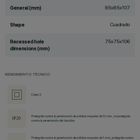
85x85x107
General (mm)
Cuadrado
Shape
75x75x106
Recessed hole
dimensions (mm)
RENDIMIENTO TÉCNICO
Class II
Protegido contra la penetración de sólidos mayores de 12 mm, no protegido
contra la penetración de líquidos.
Protegido contra la penetración de sólidos mayores de 1 mm, protegido contra