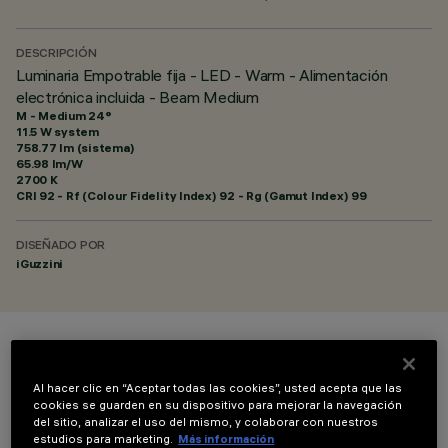
DESCRIPCIÓN
Luminaria Empotrable fija - LED - Warm - Alimentación
electrónica incluida - Beam Medium
M - Medium 24°
11.5 W system
758.77 lm (sistema)
65.98 lm/W
2700 K
CRI
92
- Rf (Colour Fidelity Index) 92 - Rg (Gamut Index) 99
DISEÑADO POR
iGuzzini
COLOR
Al hacer clic en “Aceptar todas las cookies”, usted acepta que las
cookies se guarden en su dispositivo para mejorar la navegación
del sitio, analizar el uso del mismo, y colaborar con nuestros
estudios para marketing.
Más información