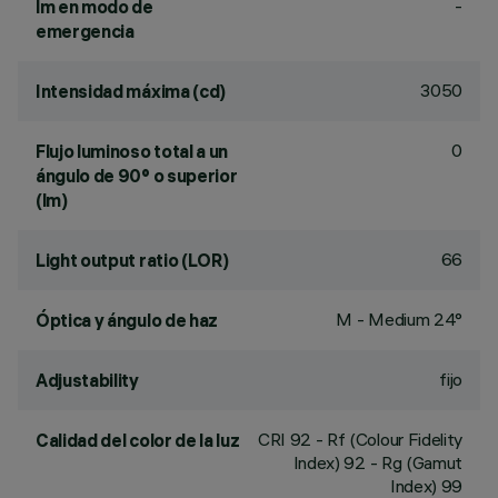
-
lm en modo de
emergencia
3050
Intensidad máxima (cd)
0
Flujo luminoso total a un
ángulo de 90° o superior
(lm)
66
Light output ratio (LOR)
M - Medium 24°
Óptica y ángulo de haz
fijo
Adjustability
CRI
92
- Rf (Colour Fidelity
Calidad del color de la luz
Index) 92 - Rg (Gamut
Index) 99