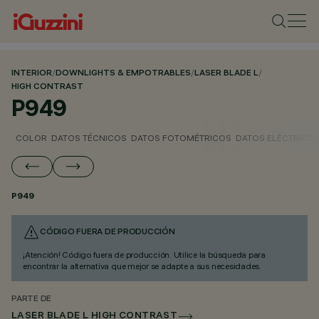
INTERIOR
/
DOWNLIGHTS & EMPOTRABLES
/
LASER BLADE L
/
HIGH CONTRAST
P949
COLOR
DATOS TÉCNICOS
DATOS FOTOMÉTRICOS
DATOS ELÉCTRICO
P949
CÓDIGO FUERA DE PRODUCCIÓN
¡Atención! Código fuera de producción. Utilice la búsqueda para
encontrar la alternativa que mejor se adapte a sus necesidades.
PARTE DE
LASER BLADE L HIGH CONTRAST