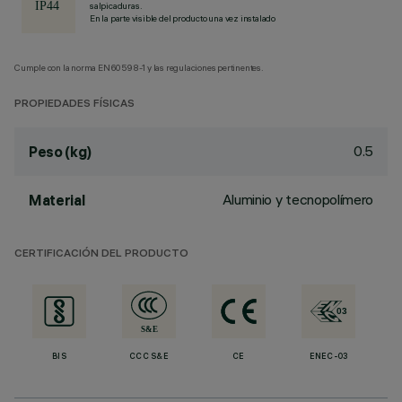
salpicaduras.
En la parte visible del producto una vez instalado
Cumple con la norma EN60598-1 y las regulaciones pertinentes.
PROPIEDADES FÍSICAS
0.5
Peso (kg)
Aluminio y tecnopolímero
Material
CERTIFICACIÓN DEL PRODUCTO
BIS
CCC S&E
CE
ENEC-03