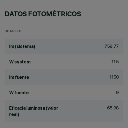
DATOS FOTOMÉTRICOS
DETALLES
758.77
lm (sistema)
11.5
W system
1150
lm fuente
9
W fuente
65.98
Eficacia luminosa (valor
real)