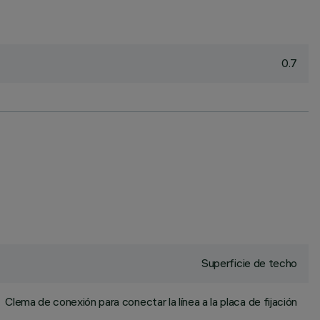
0.7
Superficie de techo
Clema de conexión para conectar la línea a la placa de fijación