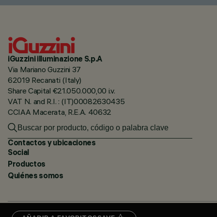
iGuzzini illuminazione S.p.A
Via Mariano Guzzini 37
62019 Recanati (Italy)
Share Capital €21.050.000,00 i.v.
VAT N. and R.I. : (IT)00082630435
CCIAA Macerata, R.E.A. 40632
Contactos y ubicaciones
Social
Productos
Quiénes somos