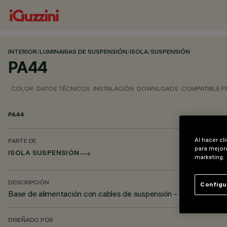
INTERIOR
/
LUMINARIAS DE SUSPENSIÓN
/
ISOLA
/
SUSPENSIÓN
PA44
COLOR
DATOS TÉCNICOS
INSTALACIÓN
DOWNLOADS
COMPATIBLE 
PA44
Al hacer cl
PARTE DE
para mejora
ISOLA SUSPENSIÓN
marketing.
DESCRIPCIÓN
Configu
Base de alimentación con cables de suspensión - L=4000
DISEÑADO POR