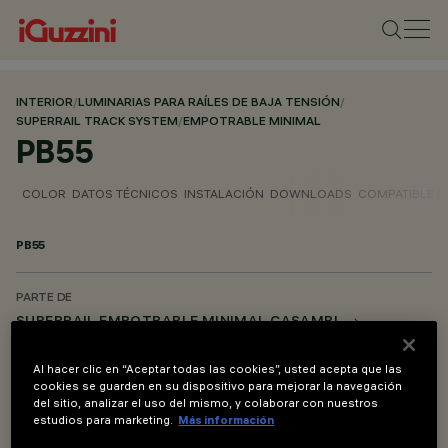
INTERIOR
/
LUMINARIAS PARA RAÍLES DE BAJA TENSIÓN
/
SUPERRAIL TRACK SYSTEM
/
EMPOTRABLE MINIMAL
PB55
COLOR
DATOS TÉCNICOS
INSTALACIÓN
DOWNLOADS
COMPATIBLE 
PB55
PARTE DE
SUPERRAIL EMPOTRABLE MINIMAL CASAMBI
Al hacer clic en “Aceptar todas las cookies”, usted acepta que las
DESCRIPCIÓN
cookies se guarden en su dispositivo para mejorar la navegación
Tapa final - para versiones minimal
del sitio, analizar el uso del mismo, y colaborar con nuestros
estudios para marketing.
Más información