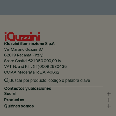
iGuzzini illuminazione S.p.A
Via Mariano Guzzini 37
62019 Recanati (Italy)
Share Capital €21.050.000,00 i.v.
VAT N. and R.I. : (IT)00082630435
CCIAA Macerata, R.E.A. 40632
Contactos y ubicaciones
Social
Productos
Quiénes somos