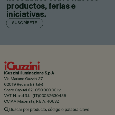
productos, ferias e
iniciativas.
SUSCRÍBETE
iGuzzini illuminazione S.p.A
Via Mariano Guzzini 37
62019 Recanati (Italy)
Share Capital €21.050.000,00 i.v.
VAT N. and R.I. : (IT)00082630435
CCIAA Macerata, R.E.A. 40632