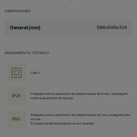
DIMENSIONES
596x596x104
General (mm)
RENDIMIENTO TÉCNICO
Class II
Protegido contra la penetración de sólidos mayores de 12 mm, no protegido
contra la penetración de líquidos.
Protegido contra la penetración de sólidos mayores de 1 mm, protegido contra
la lluvia.
En la parte visible del producto una vez instalado