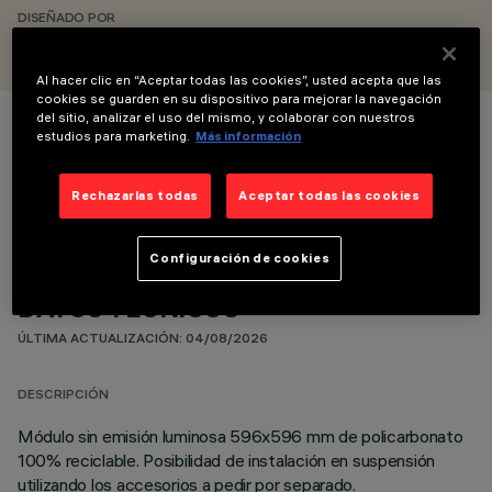
DISEÑADO POR
iGuzzini
Al hacer clic en “Aceptar todas las cookies”, usted acepta que las
cookies se guarden en su dispositivo para mejorar la navegación
del sitio, analizar el uso del mismo, y colaborar con nuestros
estudios para marketing.
Más información
COLOR
Rechazarlas todas
Aceptar todas las cookies
Configuración de cookies
DATOS TÉCNICOS
ÚLTIMA ACTUALIZACIÓN: 04/08/2026
DESCRIPCIÓN
Módulo sin emisión luminosa 596x596 mm de policarbonato
100% reciclable. Posibilidad de instalación en suspensión
utilizando los accesorios a pedir por separado.