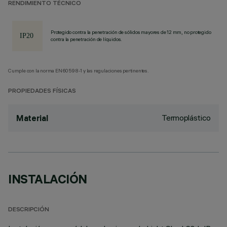
RENDIMIENTO TÉCNICO
Protegido contra la penetración de sólidos mayores de 12 mm, no protegido
contra la penetración de líquidos.
Cumple con la norma EN60598-1 y las regulaciones pertinentes.
PROPIEDADES FÍSICAS
Termoplástico
Material
INSTALACIÓN
DESCRIPCIÓN