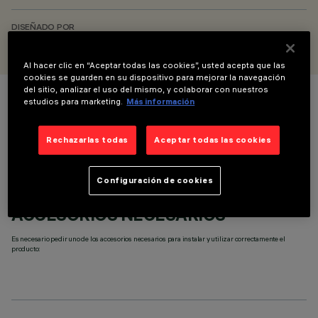
DISEÑADO POR
iGuzzini
Al hacer clic en “Aceptar todas las cookies”, usted acepta que las
cookies se guarden en su dispositivo para mejorar la navegación
del sitio, analizar el uso del mismo, y colaborar con nuestros
estudios para marketing.
Más información
COLOR
Rechazarlas todas
Aceptar todas las cookies
Configuración de cookies
ACCESORIOS NECESARIOS
Es necesario pedir uno de los accesorios necesarios para instalar y utilizar correctamente el
producto: