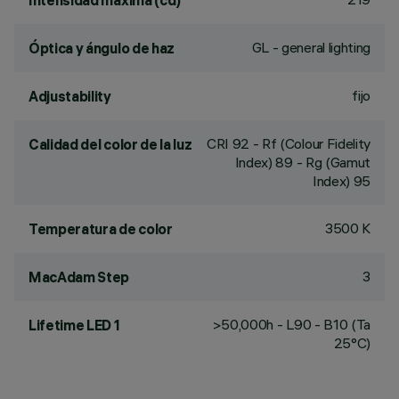
Intensidad máxima (cd)
GL - general lighting
Óptica y ángulo de haz
fijo
Adjustability
CRI
92
- Rf (Colour Fidelity
Calidad del color de la luz
Index) 89 - Rg (Gamut
Index) 95
3500 K
Temperatura de color
3
MacAdam Step
>50,000h - L90 - B10 (Ta
Lifetime LED 1
25°C)