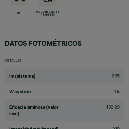
UK CONFORMITY
CE
ASSESSED
DATOS FOTOMÉTRICOS
DETALLES
635
lm (sistema)
4.8
W system
132.29
Eficacia luminosa (valor
real)
219