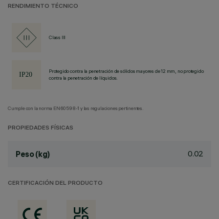
RENDIMIENTO TÉCNICO
Class III
Protegido contra la penetración de sólidos mayores de 12 mm, no protegido
contra la penetración de líquidos.
Cumple con la norma EN60598-1 y las regulaciones pertinentes.
PROPIEDADES FÍSICAS
0.02
Peso (kg)
CERTIFICACIÓN DEL PRODUCTO