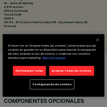
GL - general lighting
4.8 W system
635 lm (sistema)
132.29 lm/W
3500 K
CRI
92
- Rf (Colour Fidelity Index) 89 - Rg (Gamut Index) 95
External
DISEÑADO POR
Artec Studio
Al hacer clic en “Aceptar todas las cookies”, usted acepta que las
cookies se guarden en su dispositivo para mejorar la navegación
del sitio, analizar el uso del mismo, y colaborar con nuestros
estudios para marketing.
Más información
COLOR
Rechazarlas todas
Aceptar todas las cookies
Configuración de cookies
COMPONENTES OPCIONALES