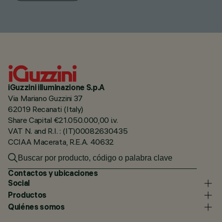
iGuzzini illuminazione S.p.A
Via Mariano Guzzini 37
62019 Recanati (Italy)
Share Capital €21.050.000,00 i.v.
VAT N. and R.I. : (IT)00082630435
CCIAA Macerata, R.E.A. 40632
Contactos y ubicaciones
Social
Productos
Quiénes somos