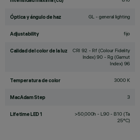
Intensidad máxima (cd)
GL - general lighting
Óptica y ángulo de haz
fijo
Adjustability
CRI
92
- Rf (Colour Fidelity
Calidad del color de la luz
Index) 90 - Rg (Gamut
Index) 96
3000 K
Temperatura de color
3
MacAdam Step
>50,000h - L90 - B10 (Ta
Lifetime LED 1
25°C)