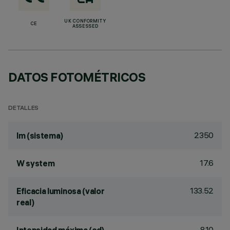
UK CONFORMITY
CE
ASSESSED
DATOS FOTOMÉTRICOS
DETALLES
2350
lm (sistema)
17.6
W system
133.52
Eficacia luminosa (valor
real)
810