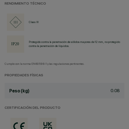
RENDIMIENTO TÉCNICO
Class III
Protegido contra la penetración de sólidos mayores de 12 mm, no protegido
contra la penetración de líquidos.
Cumple con la norma EN60598-1 y las regulaciones pertinentes.
PROPIEDADES FÍSICAS
0.08
Peso (kg)
CERTIFICACIÓN DEL PRODUCTO