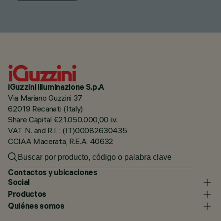
iGuzzini illuminazione S.p.A
Via Mariano Guzzini 37
62019 Recanati (Italy)
Share Capital €21.050.000,00 i.v.
VAT N. and R.I. : (IT)00082630435
CCIAA Macerata, R.E.A. 40632
Contactos y ubicaciones
Social
Productos
Quiénes somos