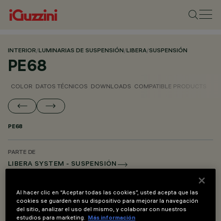
INTERIOR
/
LUMINARIAS DE SUSPENSIÓN
/
LIBERA
/
SUSPENSIÓN
PE68
COLOR
DATOS TÉCNICOS
DOWNLOADS
COMPATIBLE PRODUCTS
PE68
PARTE DE
LIBERA SYSTEM - SUSPENSIÓN
LIBERA SYSTEM - ACCESORIOS DE MONTAJE Y ALIMENTACIÓN
Al hacer clic en “Aceptar todas las cookies”, usted acepta que las
cookies se guarden en su dispositivo para mejorar la navegación
DESCRIPCIÓN
del sitio, analizar el uso del mismo, y colaborar con nuestros
Kit de suspensión para salto de cota - L = 900
estudios para marketing.
Más información