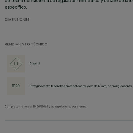
de techo con sistema de regulación milimétrico y detalle de lató
específico.
DIMENSIONES
RENDIMIENTO TÉCNICO
Class III
Protegido contra la penetración de sólidos mayores de 12 mm, no protegido contra 
Cumple con la norma EN60598-1 y las regulaciones pertinentes.