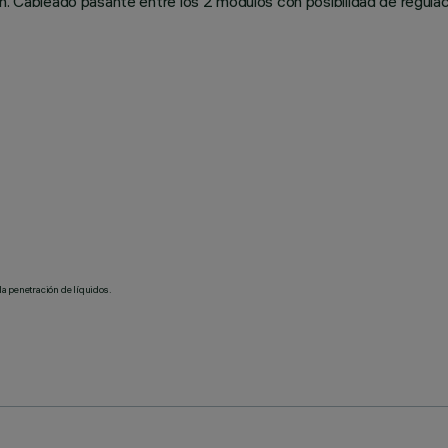
n. Cableado pasante entre los 2 módulos con posibilidad de regulac
la penetración de líquidos.