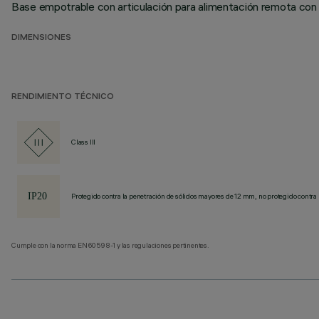
Base empotrable con articulación para alimentación remota con 
DIMENSIONES
RENDIMIENTO TÉCNICO
Class III
Protegido contra la penetración de sólidos mayores de 12 mm, no protegido contra 
Cumple con la norma EN60598-1 y las regulaciones pertinentes.