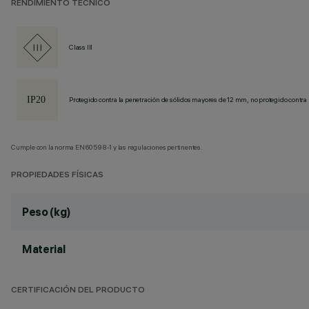
RENDIMIENTO TÉCNICO
Class III
Protegido contra la penetración de sólidos mayores de 12 mm, no protegido contra 
Cumple con la norma EN60598-1 y las regulaciones pertinentes.
PROPIEDADES FÍSICAS
Peso (kg)
Material
CERTIFICACIÓN DEL PRODUCTO