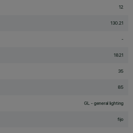
12
130.21
-
1821
35
85
GL - general lighting
fijo