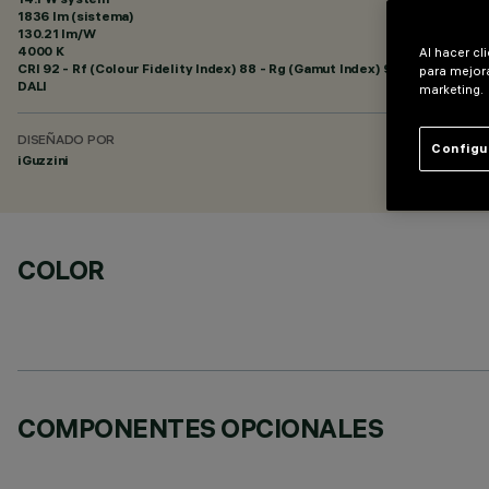
1836 lm (sistema)
130.21 lm/W
4000 K
Al hacer cl
CRI
92
- Rf (Colour Fidelity Index) 88 - Rg (Gamut Index) 95
para mejora
DALI
marketing.
DISEÑADO POR
Configu
iGuzzini
COLOR
COMPONENTES OPCIONALES