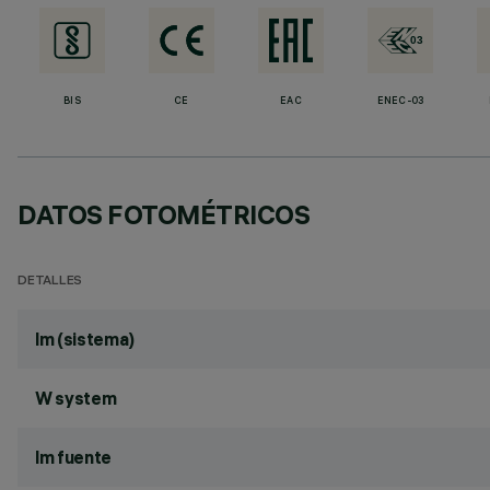
BIS
CE
EAC
ENEC-03
DATOS FOTOMÉTRICOS
DETALLES
lm (sistema)
W system
lm fuente