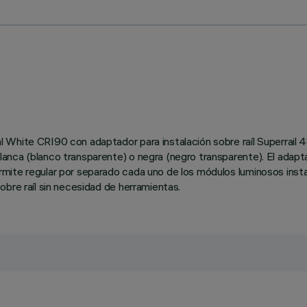
 White CRI90 con adaptador para instalación sobre raíl Superrail 4
nca (blanco transparente) o negra (negro transparente). El adaptad
te regular por separado cada uno de los módulos luminosos instalad
bre raíl sin necesidad de herramientas.