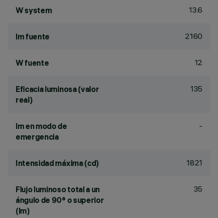
13.6
W system
2160
lm fuente
12
W fuente
135
Eficacia luminosa (valor
real)
-
lm en modo de
emergencia
1821
Intensidad máxima (cd)
35
Flujo luminoso total a un
ángulo de 90° o superior
(lm)