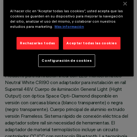
Al hacer clic en “Aceptar todas las cookies”, usted acepta que las
cookies se guarden en su dispositivo para mejorar la navegación
del sitio, analizar el uso del mismo, y colaborar con nuestros
estudios para marketing.
Más información
DATOS TÉCNICOS
Rechazarlas todas
Aceptar todas las cookies
ÚLTIMA ACTUALIZACIÓN: 06/08/2026
Configuración de cookies
DESCRIPCIÓN
Producto para iluminación lineal con LED monocromático
Neutral White CRI90 con adaptador para instalación en raíl
Superrail 48V. Cuerpo de iluminación General Light (Hight
Output) con óptica Space Opti-Diamond disponible en
versión con carcasa blanca (blanco transparente) o negra
(negro transparente). Cuerpo principal de aluminio extruido
versión Frameless. Sistema rápido de conexión eléctrica del
adaptador sobre raíl sin necesidad de herramientas. El
adaptador de material termoplástico incluye un circuito
controlador CC/CC con protocolo Bluetooth. La tecnología