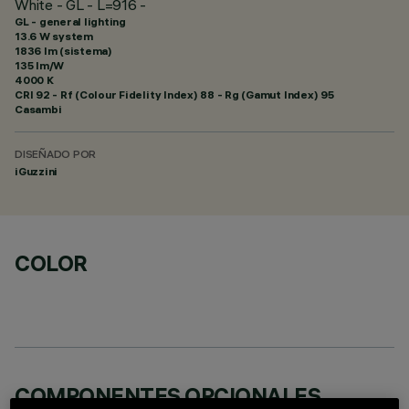
White - GL - L=916 -
GL - general lighting
13.6 W system
1836 lm (sistema)
135 lm/W
4000 K
CRI
92
- Rf (Colour Fidelity Index) 88 - Rg (Gamut Index) 95
Casambi
DISEÑADO POR
iGuzzini
COLOR
COMPONENTES OPCIONALES