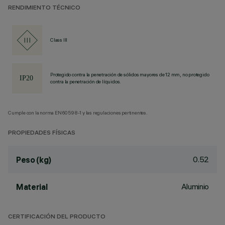
RENDIMIENTO TÉCNICO
Class III
Protegido contra la penetración de sólidos mayores de 12 mm, no protegido
contra la penetración de líquidos.
Cumple con la norma EN60598-1 y las regulaciones pertinentes.
PROPIEDADES FÍSICAS
0.52
Peso (kg)
Aluminio
Material
CERTIFICACIÓN DEL PRODUCTO