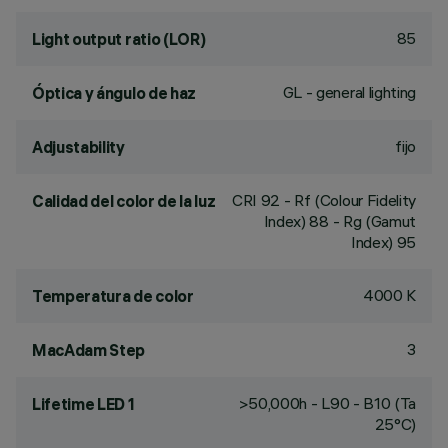
85
Light output ratio (LOR)
GL - general lighting
Óptica y ángulo de haz
fijo
Adjustability
CRI
92
- Rf (Colour Fidelity
Calidad del color de la luz
Index) 88 - Rg (Gamut
Index) 95
4000 K
Temperatura de color
3
MacAdam Step
>50,000h - L90 - B10 (Ta
Lifetime LED 1
25°C)