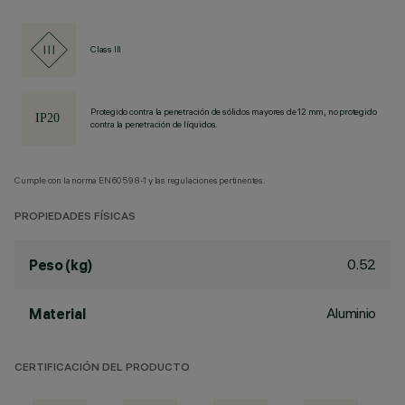
Class III
Protegido contra la penetración de sólidos mayores de 12 mm, no protegido
contra la penetración de líquidos.
Cumple con la norma EN60598-1 y las regulaciones pertinentes.
PROPIEDADES FÍSICAS
0.52
Peso (kg)
Aluminio
Material
CERTIFICACIÓN DEL PRODUCTO