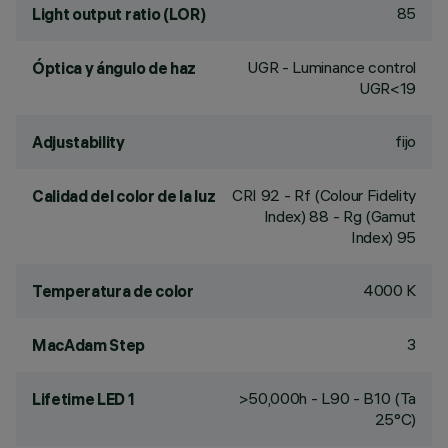
85
Light output ratio (LOR)
UGR - Luminance control
Óptica y ángulo de haz
UGR<19
fijo
Adjustability
CRI
92
- Rf (Colour Fidelity
Calidad del color de la luz
Index) 88 - Rg (Gamut
Index) 95
4000 K
Temperatura de color
3
MacAdam Step
>50,000h - L90 - B10 (Ta
Lifetime LED 1
25°C)