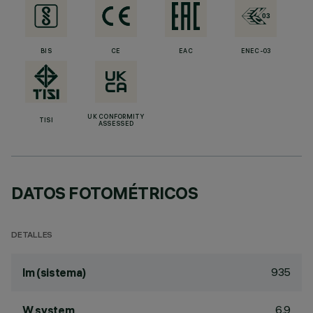
BIS
CE
EAC
ENEC-03
UK CONFORMITY
TISI
ASSESSED
DATOS FOTOMÉTRICOS
DETALLES
935
lm (sistema)
6.9
W system