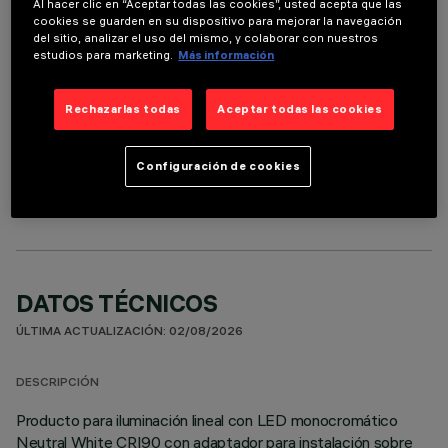
Al hacer clic en “Aceptar todas las cookies”, usted acepta que las
Es necesario pedir uno de los accesorios necesarios para instalar y utilizar correctamente el
cookies se guarden en su dispositivo para mejorar la navegación
producto:
del sitio, analizar el uso del mismo, y colaborar con nuestros
estudios para marketing.
Más información
Rechazarlas todas
Aceptar todas las cookies
COMPONENTES OPCIONALES
Configuración de cookies
DATOS TÉCNICOS
ÚLTIMA ACTUALIZACIÓN: 02/08/2026
DESCRIPCIÓN
Producto para iluminación lineal con LED monocromático
Neutral White CRI90 con adaptador para instalación sobre