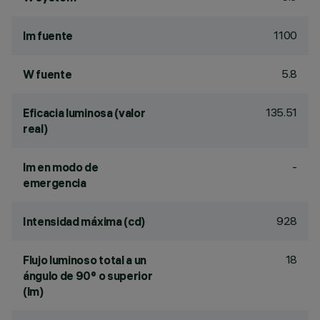
1100
lm fuente
5.8
W fuente
135.51
Eficacia luminosa (valor
real)
-
lm en modo de
emergencia
928
Intensidad máxima (cd)
18
Flujo luminoso total a un
ángulo de 90° o superior
(lm)