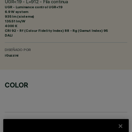
UGR<19 - L=912 - Fila continua
UGR - Luminance control UGR<19
6.9 W system
935 lm (sistema)
135.51 lm/W
4000 K
CRI
92
- Rf (Colour Fidelity Index) 88 - Rg (Gamut Index) 95
DALI
DISEÑADO POR
iGuzzini
COLOR
ACCESORIOS NECESARIOS