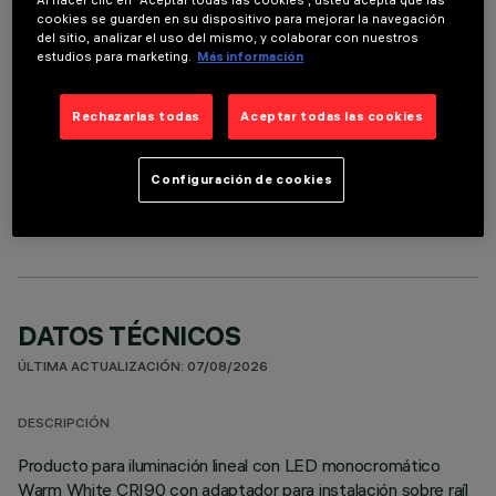
cookies se guarden en su dispositivo para mejorar la navegación
Es necesario pedir uno de los accesorios necesarios para instalar y utilizar correctamente el
del sitio, analizar el uso del mismo, y colaborar con nuestros
producto:
estudios para marketing.
Más información
Rechazarlas todas
Aceptar todas las cookies
COMPONENTES OPCIONALES
Configuración de cookies
DATOS TÉCNICOS
ÚLTIMA ACTUALIZACIÓN: 07/08/2026
DESCRIPCIÓN
Producto para iluminación lineal con LED monocromático
Warm White CRI90 con adaptador para instalación sobre raíl