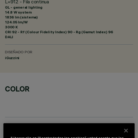
L=912 - Fila continua
GL - general lighting
14.8 W system
1836 lm (sistema)
124.05 lm/W
3000 K
CRI
92
- Rf (Colour Fidelity Index) 90 - Rg (Gamut Index) 96
DALI
DISEÑADO POR
iGuzzini
COLOR
ACCESORIOS NECESARIOS
Al hacer clic en “Aceptar todas las cookies”, usted acepta que las