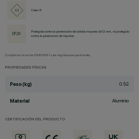
Class III
Protegido contra la penetración de sólidos mayores de 12 mm, no protegido
contra la penetración de líquidos.
Cumple con la norma EN60598-1 y las regulaciones pertinentes.
PROPIEDADES FÍSICAS
0.52
Peso (kg)
Aluminio
Material
CERTIFICACIÓN DEL PRODUCTO