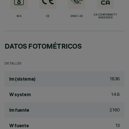
UK CONFORMITY
BIS
CE
ENEC-03
ASSESSED
DATOS FOTOMÉTRICOS
DETALLES
1836
lm (sistema)
14.8
W system
2160
lm fuente
13
W fuente