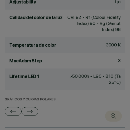
fijo
Adjustability
CRI
92
- Rf (Colour Fidelity
Calidad del color de la luz
Index) 90 - Rg (Gamut
Index) 96
3000 K
Temperatura de color
3
MacAdam Step
>50,000h - L90 - B10 (Ta
Lifetime LED 1
25°C)
GRÁFICOS Y CURVAS POLARES