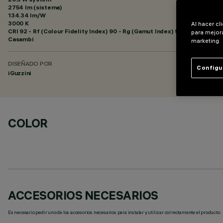
2754 lm (sistema)
134.34 lm/W
3000 K
Al hacer cl
CRI
92
- Rf (Colour Fidelity Index) 90 - Rg (Gamut Index) 96
para mejora
Casambi
marketing.
DISEÑADO POR
Configu
iGuzzini
COLOR
ACCESORIOS NECESARIOS
Es necesario pedir uno de los accesorios necesarios para instalar y utilizar correctamente el producto: