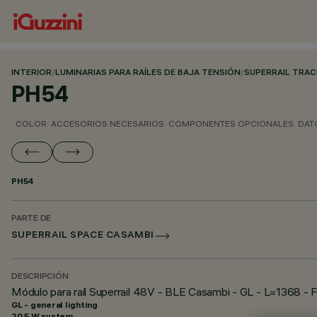
INTERIOR
/
LUMINARIAS PARA RAÍLES DE BAJA TENSIÓN
/
SUPERRAIL TRA
PH54
COLOR
ACCESORIOS NECESARIOS
COMPONENTES OPCIONALES
DAT
PH54
PARTE DE
SUPERRAIL SPACE CASAMBI
DESCRIPCIÓN
Módulo para raíl Superrail 48V - BLE Casambi - GL - L=1368 - F
GL - general lighting
20.5 W system