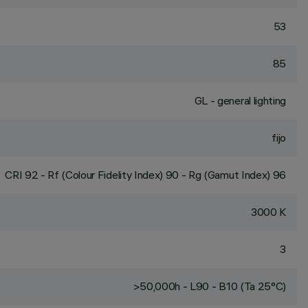
53
85
GL - general lighting
fijo
CRI
92
- Rf (Colour Fidelity Index) 90 - Rg (Gamut Index) 96
3000 K
3
>50,000h - L90 - B10 (Ta 25°C)