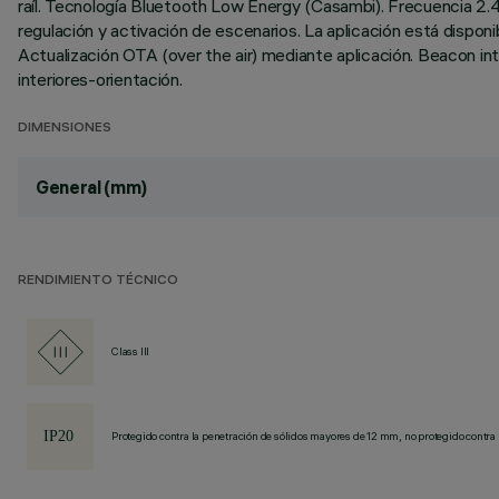
raíl. Tecnología Bluetooth Low Energy (Casambi). Frecuencia 2.4
regulación y activación de escenarios. La aplicación está dispon
Actualización OTA (over the air) mediante aplicación. Beacon in
interiores-orientación.
DIMENSIONES
General (mm)
RENDIMIENTO TÉCNICO
Class III
Protegido contra la penetración de sólidos mayores de 12 mm, no protegido contra 