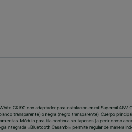
ite CRI90 con adaptador para instalación en raíl Superrail 48V. C
anco transparente) o negra (negro transparente). Cuerpo principal
ramientas. Módulo para fila continua sin tapones (a pedir como acce
ogía integrada «Bluetooth Casambi» permite regular de manera inde