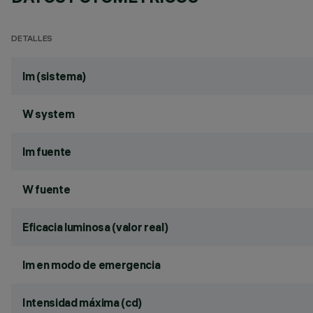
DETALLES
lm (sistema)
W system
lm fuente
W fuente
Eficacia luminosa (valor real)
lm en modo de emergencia
Intensidad máxima (cd)