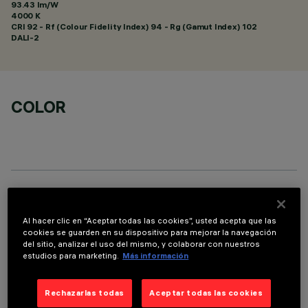
93.43 lm/W
4000 K
CRI
92
- Rf (Colour Fidelity Index) 94 - Rg (Gamut Index) 102
DALI-2
COLOR
DATOS TÉCNICOS
Al hacer clic en “Aceptar todas las cookies”, usted acepta que las
ÚLTIMA ACTUALIZACIÓN: 07/08/2026
cookies se guarden en su dispositivo para mejorar la navegación
del sitio, analizar el uso del mismo, y colaborar con nuestros
estudios para marketing.
Más información
DESCRIPCIÓN
Luminaria rectangular empotrable con lámpara led. Cuerpo
Rechazarlas todas
Aceptar todas las cookies
estructural de chapa de acero perfilada con solapa perimetral