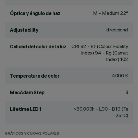
M - Medium 22°
Óptica y ángulo de haz
direccional
Adjustability
CRI
92
- Rf (Colour Fidelity
Calidad del color de la luz
Index) 94 - Rg (Gamut
Index) 102
4000 K
Temperatura de color
3
MacAdam Step
>50,000h - L90 - B10 (Ta
Lifetime LED 1
25°C)
GRÁFICOS Y CURVAS POLARES