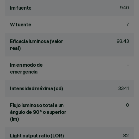
940
lm fuente
7
W fuente
93.43
Eficacia luminosa (valor
real)
-
lm en modo de
emergencia
3341
Intensidad máxima (cd)
0
Flujo luminoso total a un
ángulo de 90° o superior
(lm)
82
Light output ratio (LOR)