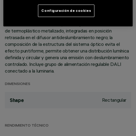
de tope. Los dos elementos lineales de 5 celdas luminosas,
en aluminio fundido a presión y con direccionamiento
Configuración de cookies
independiente, permiten direccionar la emisión con posibilidad
de orientación basculante +/- 20°. Ópticas de alta definición
de termoplástico metalizado, integradas en posición
retrasada en el difusor antideslumbramiento negro; la
composición de la estructura del sistema óptico evita el
efecto puntiforme, permite obtener una distribución lumínica
definida y circular y genera una emisión con deslumbramiento
controlado. Incluye grupo de alimentación regulable DALI
conectado a la luminaria.
DIMENSIONES
Rectangular
Shape
RENDIMIENTO TÉCNICO