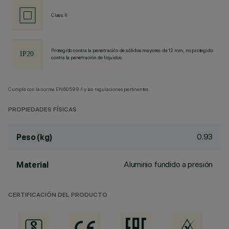
Class II
Protegido contra la penetración de sólidos mayores de 12 mm, no protegido
contra la penetración de líquidos.
Cumple con la norma EN60598-1 y las regulaciones pertinentes.
PROPIEDADES FÍSICAS
0.93
Peso (kg)
Aluminio fundido a presión
Material
CERTIFICACIÓN DEL PRODUCTO