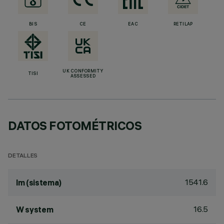
BIS
CE
EAC
RETILAP
UK CONFORMITY
TISI
ASSESSED
DATOS FOTOMÉTRICOS
DETALLES
1541.6
lm (sistema)
16.5
W system