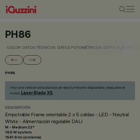
PH86
COLOR
DATOS TÉCNICOS
DATOS FOTOMÉTRICOS
DATOS ELÉCTRICO
PH86
Hay una versión actualizada de esta luminaria disponible: descubre el
Laser Blade XS
nuevo
.
DESCRIPCIÓN
Empotrable Frame orientable 2 x 5 celdas - LED - Neutral
White - Alimentación regulable DALI
M - Medium 22°
16.5 W system
1541.6 lm (sistema)