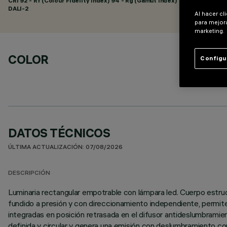
CRI
92
- Rf (Colour Fidelity Index) 94 - Rg (Gamut Index) 102
DALI-2
Al hacer cl
para mejora
marketing.
COLOR
Configu
DATOS TÉCNICOS
ÚLTIMA ACTUALIZACIÓN: 07/08/2026
DESCRIPCIÓN
Luminaria rectangular empotrable con lámpara led. Cuerpo estruc
fundido a presión y con direccionamiento independiente, permiten
integradas en posición retrasada en el difusor antideslumbramien
definida y circular y genera una emisión con deslumbramiento con