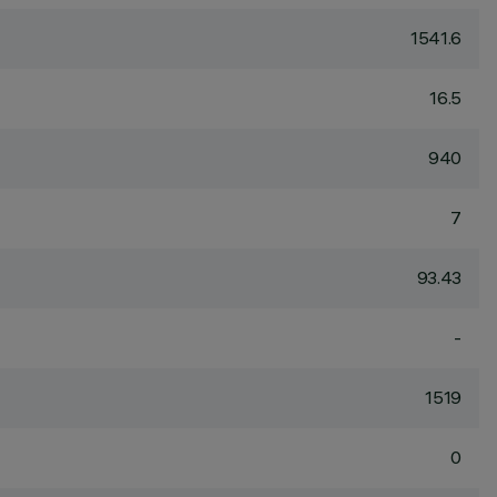
1541.6
16.5
940
7
93.43
-
1519
0