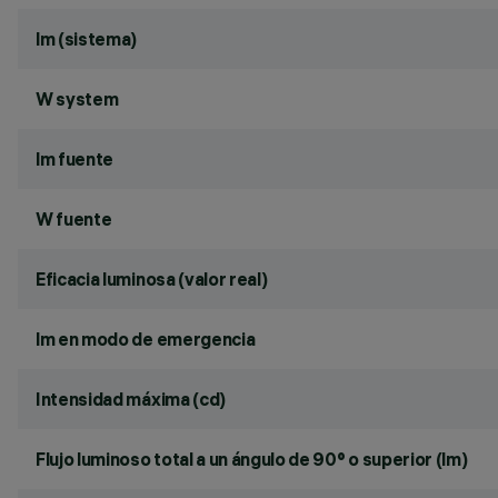
lm (sistema)
W system
lm fuente
W fuente
Eficacia luminosa (valor real)
lm en modo de emergencia
Intensidad máxima (cd)
Flujo luminoso total a un ángulo de 90° o superior (lm)