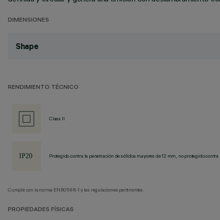
DIMENSIONES
Shape
RENDIMIENTO TÉCNICO
Class II
Protegido contra la penetración de sólidos mayores de 12 mm, no protegido contra 
Cumple con la norma EN60598-1 y las regulaciones pertinentes.
PROPIEDADES FÍSICAS