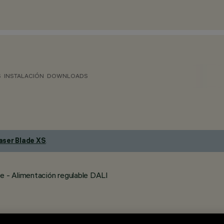
S
INSTALACIÓN
DOWNLOADS
aser Blade XS
.
e - Alimentación regulable DALI