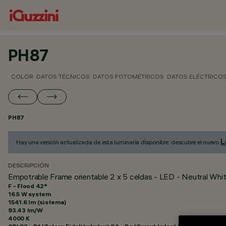
PH87
COLOR
DATOS TÉCNICOS
DATOS FOTOMÉTRICOS
DATOS ELÉCTRICO
PH87
L
Hay una versión actualizada de esta luminaria disponible: descubre el nuevo
DESCRIPCIÓN
Empotrable Frame orientable 2 x 5 celdas - LED - Neutral Whit
F - Flood 42°
16.5 W system
1541.6 lm (sistema)
93.43 lm/W
4000 K