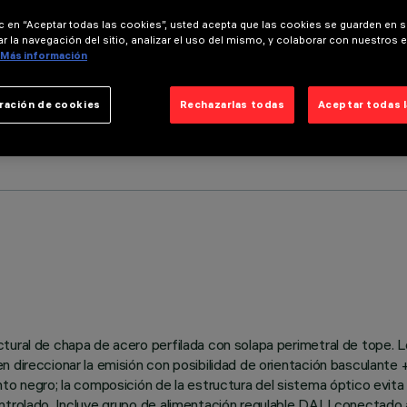
ic en “Aceptar todas las cookies”, usted acepta que las cookies se guarden en s
r la navegación del sitio, analizar el uso del mismo, y colaborar con nuestros 
Más información
ración de cookies
Rechazarlas todas
Aceptar todas 
tural de chapa de acero perfilada con solapa perimetral de tope. L
 direccionar la emisión con posibilidad de orientación basculante 
to negro; la composición de la estructura del sistema óptico evita
trolado. Incluye grupo de alimentación regulable DALI conectado a 