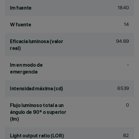
1840
lm fuente
14
W fuente
94.89
Eficacia luminosa (valor
real)
-
lm en modo de
emergencia
6539
Intensidad máxima (cd)
0
Flujo luminoso total a un
ángulo de 90° o superior
(lm)
82
Light output ratio (LOR)