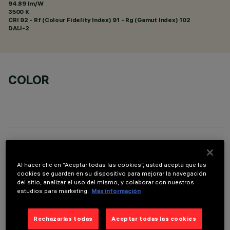
94.89 lm/W
3500 K
CRI
92
- Rf (Colour Fidelity Index) 91 - Rg (Gamut Index) 102
DALI-2
COLOR
DATOS TÉCNICOS
Al hacer clic en “Aceptar todas las cookies”, usted acepta que las
ÚLTIMA ACTUALIZACIÓN: 07/08/2026
cookies se guarden en su dispositivo para mejorar la navegación
del sitio, analizar el uso del mismo, y colaborar con nuestros
estudios para marketing.
Más información
DESCRIPCIÓN
Luminaria rectangular empotrable con lámpara led. Cuerpo
Rechazarlas todas
Aceptar todas las cookies
estructural de chapa de acero perfilada con solapa perimetral