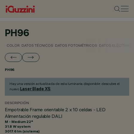
PH96
COLOR
DATOS TÉCNICOS
DATOS FOTOMÉTRICOS
DATOS ELÉCTRICO
PH96
Hay una versión actualizada de esta luminaria disponible: descubre el
Laser Blade XS
nuevo
.
DESCRIPCIÓN
Empotrable Frame orientable 2 x 10 celdas - LED
Alimentación regulable DALI
M - Medium 22°
31.8 W system
3017.6 lm (sistema)