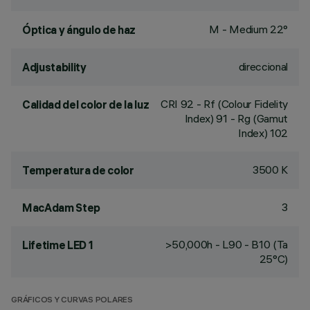
M - Medium 22°
Óptica y ángulo de haz
direccional
Adjustability
CRI
92
- Rf (Colour Fidelity
Calidad del color de la luz
Index) 91 - Rg (Gamut
Index) 102
3500 K
Temperatura de color
3
MacAdam Step
>50,000h - L90 - B10 (Ta
Lifetime LED 1
25°C)
GRÁFICOS Y CURVAS POLARES