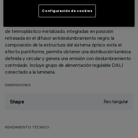
de tope. Los dos elementos lineales de 10 celdas luminosas,
en aluminio fundido a presión y con direccionamiento
Configuración de cookies
independiente, permiten direccionar la emisión con posibilidad
de orientación basculante +/- 20°. Ópticas de alta definición
de termoplástico metalizado, integradas en posición
retrasada en el difusor antideslumbramiento negro; la
composición de la estructura del sistema óptico evita el
efecto puntiforme, permite obtener una distribución lumínica
definida y circular y genera una emisión con deslumbramiento
controlado. Incluye grupo de alimentación regulable DALI
conectado a la luminaria.
DIMENSIONES
Rectangular
Shape
RENDIMIENTO TÉCNICO