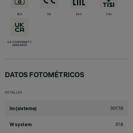
BIS
CE
EAC
TISI
UK CONFORMITY
ASSESSED
DATOS FOTOMÉTRICOS
DETALLES
3017.6
lm (sistema)
31.8
W system