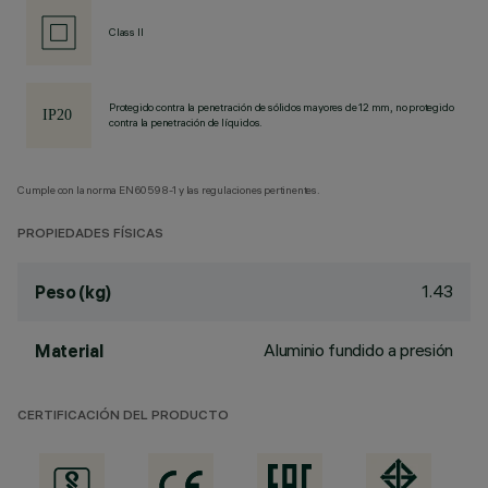
Class II
Protegido contra la penetración de sólidos mayores de 12 mm, no protegido
contra la penetración de líquidos.
Cumple con la norma EN60598-1 y las regulaciones pertinentes.
PROPIEDADES FÍSICAS
1.43
Peso (kg)
Aluminio fundido a presión
Material
CERTIFICACIÓN DEL PRODUCTO