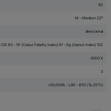
82
M - Medium 22°
direccional
CRI
92
- Rf (Colour Fidelity Index) 91 - Rg (Gamut Index) 102
3000 K
3
>50,000h - L90 - B10 (Ta 25°C)