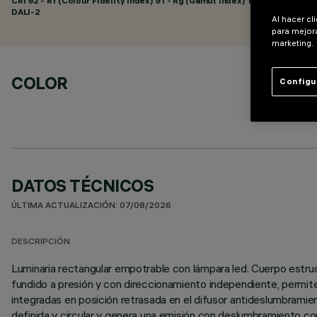
CRI
92
- Rf (Colour Fidelity Index) 91 - Rg (Gamut Index) 102
DALI-2
Al hacer cl
para mejora
marketing.
COLOR
Configu
DATOS TÉCNICOS
ÚLTIMA ACTUALIZACIÓN: 07/08/2026
DESCRIPCIÓN
Luminaria rectangular empotrable con lámpara led. Cuerpo estruc
fundido a presión y con direccionamiento independiente, permiten
integradas en posición retrasada en el difusor antideslumbramien
definida y circular y genera una emisión con deslumbramiento con