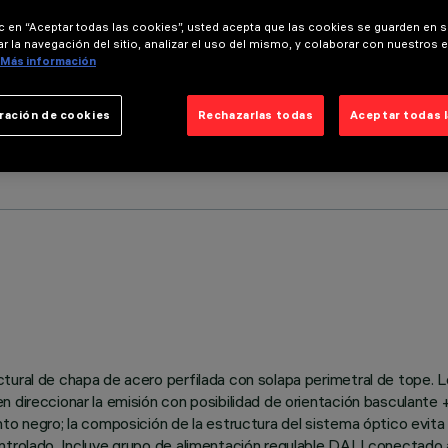
ic en “Aceptar todas las cookies”, usted acepta que las cookies se guarden en s
r la navegación del sitio, analizar el uso del mismo, y colaborar con nuestros 
Más información
ración de cookies
Rechazarlas todas
Aceptar todas 
tural de chapa de acero perfilada con solapa perimetral de tope. L
 direccionar la emisión con posibilidad de orientación basculante 
to negro; la composición de la estructura del sistema óptico evita
trolado. Incluye grupo de alimentación regulable DALI conectado a 