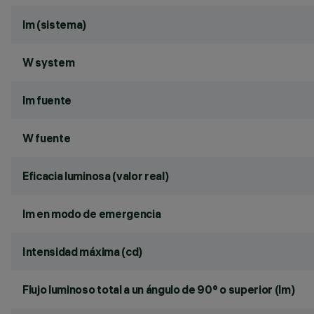
lm (sistema)
W system
lm fuente
W fuente
Eficacia luminosa (valor real)
lm en modo de emergencia
Intensidad máxima (cd)
Flujo luminoso total a un ángulo de 90° o superior (lm)