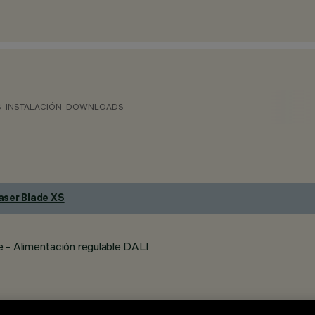
S
INSTALACIÓN
DOWNLOADS
aser Blade XS
.
 - Alimentación regulable DALI