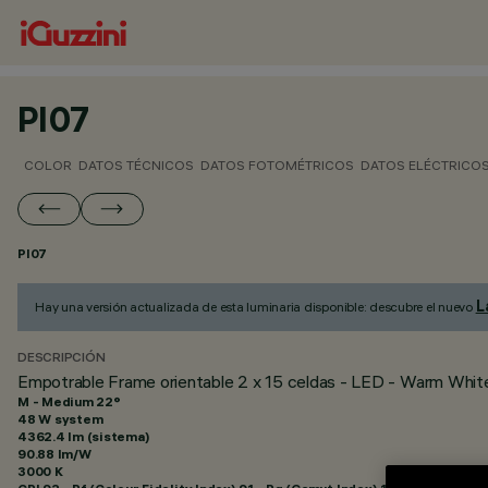
PI07
COLOR
DATOS TÉCNICOS
DATOS FOTOMÉTRICOS
DATOS ELÉCTRICO
PI07
L
Hay una versión actualizada de esta luminaria disponible: descubre el nuevo
DESCRIPCIÓN
Empotrable Frame orientable 2 x 15 celdas - LED - Warm White
M - Medium 22°
48 W system
4362.4 lm (sistema)
90.88 lm/W
3000 K