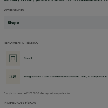
DIMENSIONES
Shape
RENDIMIENTO TÉCNICO
Class II
Protegido contra la penetración de sólidos mayores de 12 mm, no protegido contra 
Cumple con la norma EN60598-1 y las regulaciones pertinentes.
PROPIEDADES FÍSICAS