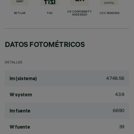
UK CONFORMITY
RETILAP
TISI
CCC PENDING
ASSESSED
DATOS FOTOMÉTRICOS
DETALLES
4748.56
lm (sistema)
43.9
W system
6690
lm fuente
39
W fuente