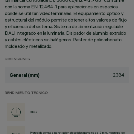
luminancia controlada L ≤ 3000 cd/m2 – α > 65° conforme
con la norma EN 12464-1 para aplicaciones en espacios
donde se utilizan videoterminales. El equipamiento óptico y
estructural del módulo permite obtener altos valores de flujo
y eficiencia del sistema. Sistema de alimentación regulable
DALI integrado en la luminaria. Disipador de aluminio extruido
y cables eléctricos sin halógenos. Raster de policarbonato
moldeado y metalizado.
DIMENSIONES
2384
General (mm)
RENDIMIENTO TÉCNICO
Class I
Protegido contra la penetración de sólidos mayores de 12 mm, no protegido