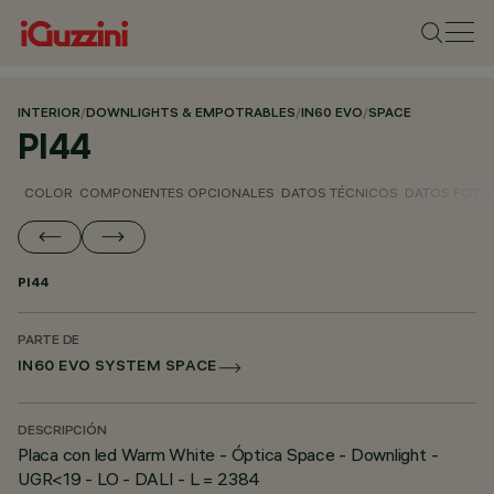
INTERIOR
/
DOWNLIGHTS & EMPOTRABLES
/
IN60 EVO
/
SPACE
PI44
COLOR
COMPONENTES OPCIONALES
DATOS TÉCNICOS
DATOS FOTO
PI44
PARTE DE
IN60 EVO SYSTEM SPACE
DESCRIPCIÓN
Placa con led Warm White - Óptica Space - Downlight -
UGR<19 - LO - DALI - L = 2384