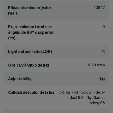
108.17
Eficacia luminosa (valor
real)
0
Flujo luminoso total a un
ángulo de 90° o superior
(lm)
71
Light output ratio (LOR)
UGR Down
Óptica y ángulo de haz
fijo
Adjustability
CRI
92
- Rf (Colour Fidelity
Calidad del color de la luz
Index) 90 - Rg (Gamut
Index) 96