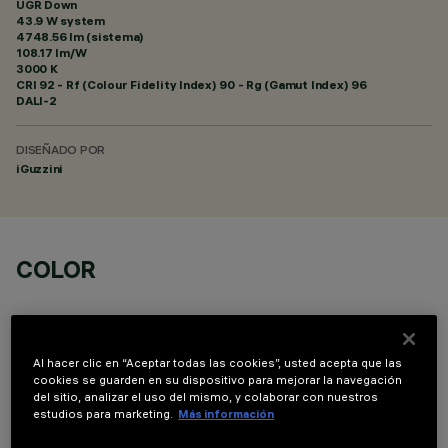
UGR Down
43.9 W system
4748.56 lm (sistema)
108.17 lm/W
3000 K
CRI
92
- Rf (Colour Fidelity Index) 90 - Rg (Gamut Index) 96
DALI-2
DISEÑADO POR
iGuzzini
COLOR
Al hacer clic en “Aceptar todas las cookies”, usted acepta que las
cookies se guarden en su dispositivo para mejorar la navegación
del sitio, analizar el uso del mismo, y colaborar con nuestros
COMPONENTES OPCIONALES
estudios para marketing.
Más información