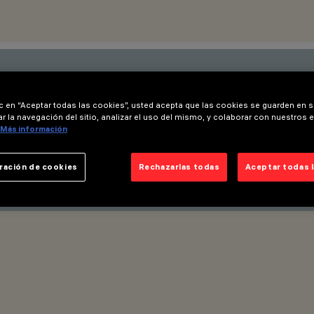
últimas innovaciones. Suscríbe
ic en “Aceptar todas las cookies”, usted acepta que las cookies se guarden en s
r la navegación del sitio, analizar el uso del mismo, y colaborar con nuestros 
s productos, ferias e iniciativ
Más información
ración de cookies
Rechazarlas todas
Aceptar todas 