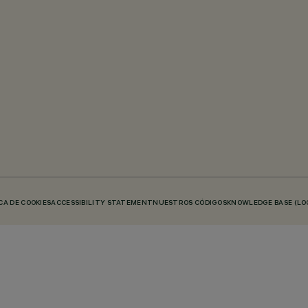
CA DE COOKIES
ACCESSIBILITY STATEMENT
NUESTROS CÓDIGOS
KNOWLEDGE BASE (LO