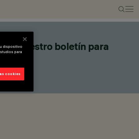
te a nuestro boletín para
u dispositivo
estudios para
as.
las cookies