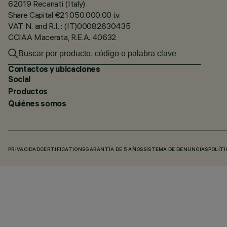
62019 Recanati (Italy)
Share Capital €21.050.000,00 i.v.
VAT N. and R.I. : (IT)00082630435
CCIAA Macerata, R.E.A. 40632
Contactos y ubicaciones
Social
Productos
Quiénes somos
PRIVACIDAD
CERTIFICATIONS
GARANTÍA DE 5 AÑOS
SISTEMA DE DENUNCIAS
POLÍTI