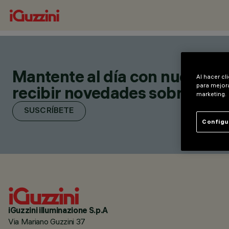
Mantente al día con nuestras 
Al hacer cl
para mejora
recibir novedades sobre nuevo
marketing.
SUSCRÍBETE
Configu
iGuzzini illuminazione S.p.A
Via Mariano Guzzini 37