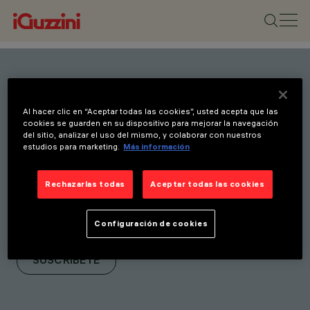
Mantente al día con
Al hacer clic en “Aceptar todas las cookies”, usted acepta que las
nuestras últimas
cookies se guarden en su dispositivo para mejorar la navegación
del sitio, analizar el uso del mismo, y colaborar con nuestros
innovaciones. Suscríbete a
estudios para marketing.
Más información
nuestro boletín para recibir
novedades sobre nuevos
Rechazarlas todas
Aceptar todas las cookies
productos, ferias e
Configuración de cookies
iniciativas.
SUSCRÍBETE