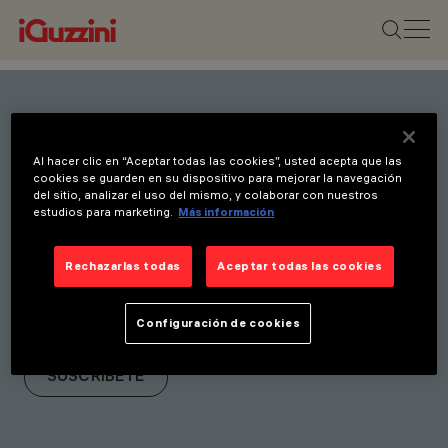
Mantente al día con
Al hacer clic en “Aceptar todas las cookies”, usted acepta que las
nuestras últimas
cookies se guarden en su dispositivo para mejorar la navegación
del sitio, analizar el uso del mismo, y colaborar con nuestros
innovaciones. Suscríbete a
estudios para marketing.
Más información
nuestro boletín para recibir
novedades sobre nuevos
Rechazarlas todas
Aceptar todas las cookies
productos, ferias e
Configuración de cookies
iniciativas.
SUSCRÍBETE