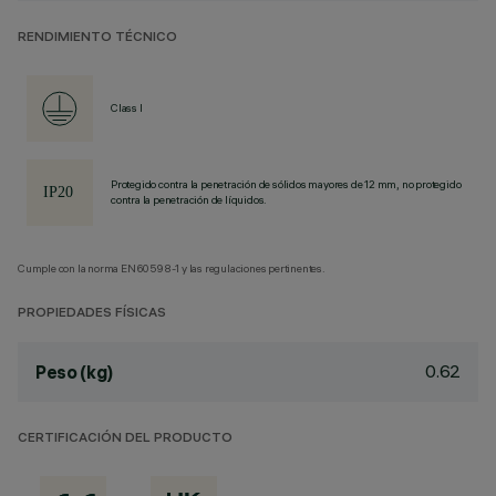
RENDIMIENTO TÉCNICO
Class I
Protegido contra la penetración de sólidos mayores de 12 mm, no protegido
contra la penetración de líquidos.
Cumple con la norma EN60598-1 y las regulaciones pertinentes.
PROPIEDADES FÍSICAS
0.62
Peso (kg)
CERTIFICACIÓN DEL PRODUCTO