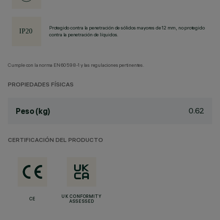
Protegido contra la penetración de sólidos mayores de 12 mm, no protegido
contra la penetración de líquidos.
Cumple con la norma EN60598-1 y las regulaciones pertinentes.
PROPIEDADES FÍSICAS
0.62
Peso (kg)
CERTIFICACIÓN DEL PRODUCTO
UK CONFORMITY
CE
ASSESSED