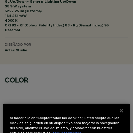
GL Up/Down - General Lighting Up/Down
38.9 W system
5222.25 lm (sistema)
134.25 lm/W
4000 K
CRI
92
- Rf (Colour Fidelity Index) 88 - Rg (Gamut Index) 95
Casambi
DISEÑADO POR
Artec Studio
COLOR
Al hacer clic en “Aceptar todas las cookies”, usted acepta que las
DATOS TÉCNICOS
cookies se guarden en su dispositivo para mejorar la navegación
del sitio, analizar el uso del mismo, y colaborar con nuestros
ÚLTIMA ACTUALIZACIÓN: 06/08/2026
estudios para marketing.
Más información