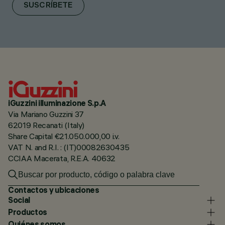
SUSCRÍBETE
iGuzzini illuminazione S.p.A
Via Mariano Guzzini 37
62019 Recanati (Italy)
Share Capital €21.050.000,00 i.v.
VAT N. and R.I. : (IT)00082630435
CCIAA Macerata, R.E.A. 40632
Contactos y ubicaciones
Social
Productos
Quiénes somos