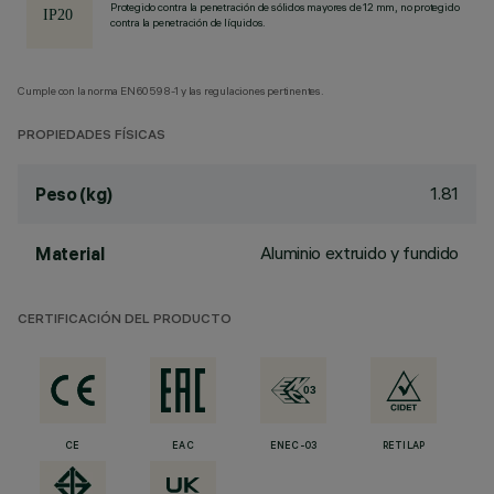
Protegido contra la penetración de sólidos mayores de 12 mm, no protegido
contra la penetración de líquidos.
Cumple con la norma EN60598-1 y las regulaciones pertinentes.
PROPIEDADES FÍSICAS
1.81
Peso (kg)
Aluminio extruido y fundido
Material
CERTIFICACIÓN DEL PRODUCTO
CE
EAC
ENEC-03
RETILAP