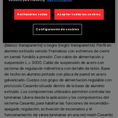
DESCRIPCIÓN
Rechazarlas todas
Aceptar todas las cookies
Cuerpo de iluminación con emisión directa (70%) / indirecta
(30%) con lámparas led monocromáticas Neutral White
Configuración de cookies
CRI90. Óptica Down General Light Space Opti-Diamond
(Hight Output) disponible en versión con carcasa blanca
(blanco transparente) o negra (negro transparente). Perfil en
aluminio extruido versión Frameless con extremos de cierre
en zamak fundido a presión. Con cable de alimentación y
suspensión L = 3000. Cable de suspensión de acero con
sistema de regulación milimétrica con detalle de latón. Base
de techo en aluminio pintado con placa de pared en acero
galvanizado. Cuerpo con grupo de alimentación regulable con
protocolo Casambi situado dentro de la base de aluminio
extruido. Los componentes utilizados permiten controlar las
luminarias Libera desde la aplicación y los componentes del
sistema Casambi, para habilitar las funciones de encendido-
apagado, regulación, activación de escenarios y el
funcionamiento de varias luminarias en una red mesh Casambi.