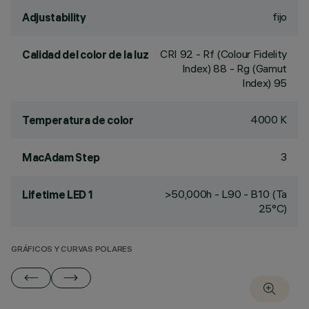
fijo
Adjustability
CRI
92
- Rf (Colour Fidelity
Calidad del color de la luz
Index) 88 - Rg (Gamut
Index) 95
4000 K
Temperatura de color
3
MacAdam Step
>50,000h - L90 - B10 (Ta
Lifetime LED 1
25°C)
GRÁFICOS Y CURVAS POLARES