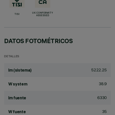
UK CONFORMITY
TISI
ASSESSED
DATOS FOTOMÉTRICOS
DETALLES
5222.25
lm (sistema)
38.9
W system
6330
lm fuente
35
W fuente