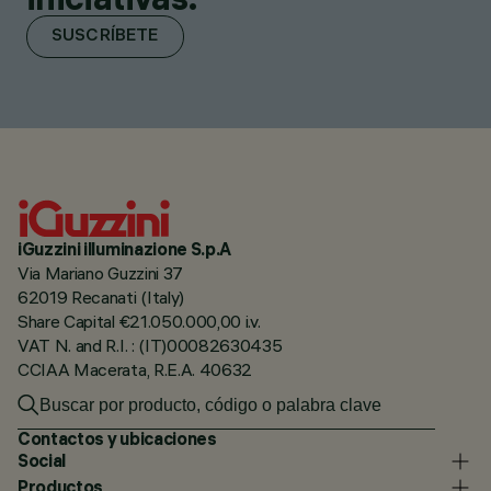
SUSCRÍBETE
iGuzzini illuminazione S.p.A
Via Mariano Guzzini 37
62019 Recanati (Italy)
Share Capital €21.050.000,00 i.v.
VAT N. and R.I. : (IT)00082630435
CCIAA Macerata, R.E.A. 40632
Contactos y ubicaciones
Social
Productos