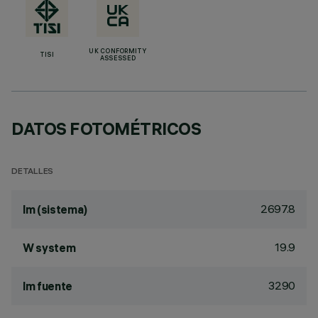
UK CONFORMITY
TISI
ASSESSED
DATOS FOTOMÉTRICOS
DETALLES
2697.8
lm (sistema)
19.9
W system
3290
lm fuente