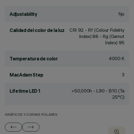
fijo
Adjustability
CRI
92
- Rf (Colour Fidelity
Calidad del color de la luz
Index) 88 - Rg (Gamut
Index) 95
4000 K
Temperatura de color
3
MacAdam Step
>50,000h - L90 - B10 (Ta
Lifetime LED 1
25°C)
GRÁFICOS Y CURVAS POLARES