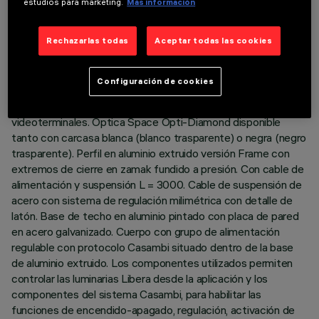
estudios para marketing.
Más información
DESCRIPCIÓN
Rechazarlas todas
Aceptar todas las cookies
Cuerpo de iluminación con emisión directa (70%) / indirecta
(30%) con leds monocromáticos 4000K CRI90. Versión para
Configuración de cookies
emisión con luminancia controlada UGR < 19 - conforme con
la norma para uso en espacios donde se utilizan
videoterminales. Óptica Space Opti-Diamond disponible
tanto con carcasa blanca (blanco trasparente) o negra (negro
trasparente). Perfil en aluminio extruido versión Frame con
extremos de cierre en zamak fundido a presión. Con cable de
alimentación y suspensión L = 3000. Cable de suspensión de
acero con sistema de regulación milimétrica con detalle de
latón. Base de techo en aluminio pintado con placa de pared
en acero galvanizado. Cuerpo con grupo de alimentación
regulable con protocolo Casambi situado dentro de la base
de aluminio extruido. Los componentes utilizados permiten
controlar las luminarias Libera desde la aplicación y los
componentes del sistema Casambi, para habilitar las
funciones de encendido-apagado, regulación, activación de