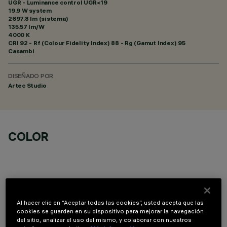
UGR - Luminance control UGR<19
19.9 W system
2697.8 lm (sistema)
135.57 lm/W
4000 K
CRI
92
- Rf (Colour Fidelity Index) 88 - Rg (Gamut Index) 95
Casambi
DISEÑADO POR
Artec Studio
COLOR
Al hacer clic en “Aceptar todas las cookies”, usted acepta que las
DATOS TÉCNICOS
cookies se guarden en su dispositivo para mejorar la navegación
del sitio, analizar el uso del mismo, y colaborar con nuestros
ÚLTIMA ACTUALIZACIÓN: 06/08/2026