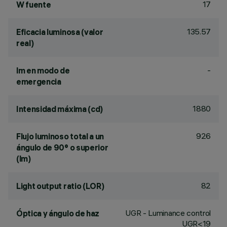
17
W fuente
135.57
Eficacia luminosa (valor
real)
-
lm en modo de
emergencia
1880
Intensidad máxima (cd)
926
Flujo luminoso total a un
ángulo de 90° o superior
(lm)
82
Light output ratio (LOR)
UGR - Luminance control
Óptica y ángulo de haz
UGR<19