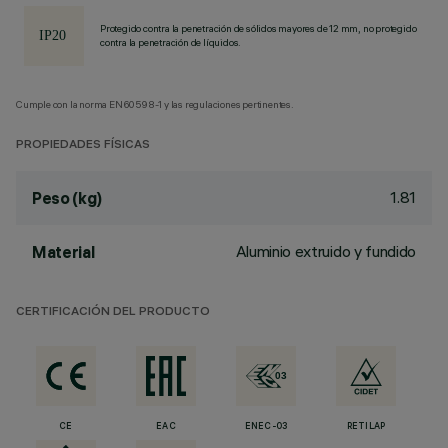
Protegido contra la penetración de sólidos mayores de 12 mm, no protegido
contra la penetración de líquidos.
Cumple con la norma EN60598-1 y las regulaciones pertinentes.
PROPIEDADES FÍSICAS
1.81
Peso (kg)
Aluminio extruido y fundido
Material
CERTIFICACIÓN DEL PRODUCTO
CE
EAC
ENEC-03
RETILAP