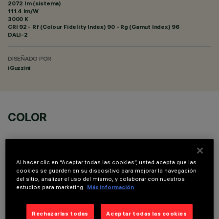
2072 lm (sistema)
111.4 lm/W
3000 K
CRI
92
- Rf (Colour Fidelity Index) 90 - Rg (Gamut Index) 96
DALI-2
DISEÑADO POR
iGuzzini
COLOR
Al hacer clic en “Aceptar todas las cookies”, usted acepta que las
cookies se guarden en su dispositivo para mejorar la navegación
del sitio, analizar el uso del mismo, y colaborar con nuestros
COMPONENTES OPCIONALES
estudios para marketing.
Más información
Rechazarlas todas
Aceptar todas las cookies