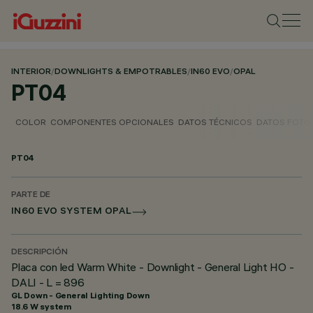
INTERIOR
/
DOWNLIGHTS & EMPOTRABLES
/
IN60 EVO
/
OPAL
PT04
COLOR
COMPONENTES OPCIONALES
DATOS TÉCNICOS
DATOS FOTO
PT04
PARTE DE
IN60 EVO SYSTEM OPAL
DESCRIPCIÓN
Placa con led Warm White - Downlight - General Light HO -
DALI - L = 896
GL Down - General Lighting Down
18.6 W system