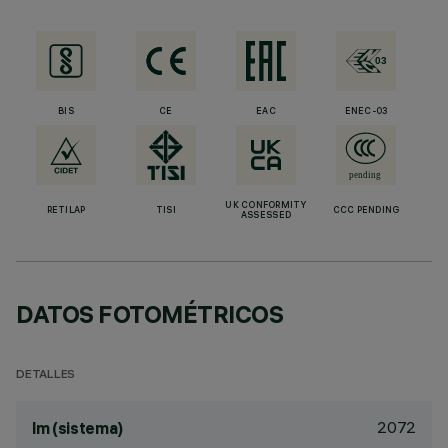
BIS
CE
EAC
ENEC-03
UK CONFORMITY
RETILAP
TISI
CCC PENDING
ASSESSED
DATOS FOTOMÉTRICOS
DETALLES
2072
lm (sistema)