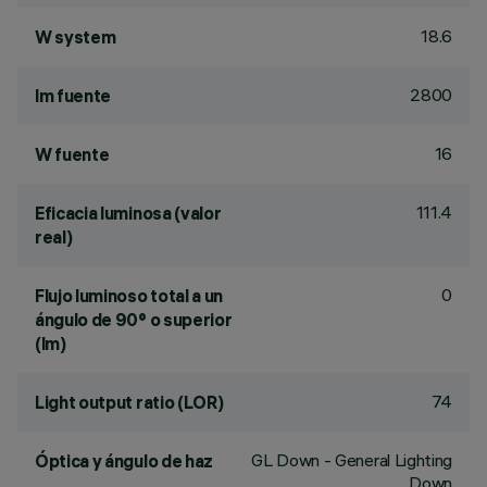
18.6
W system
2800
lm fuente
16
W fuente
111.4
Eficacia luminosa (valor
real)
0
Flujo luminoso total a un
ángulo de 90° o superior
(lm)
74
Light output ratio (LOR)
GL Down - General Lighting
Óptica y ángulo de haz
Down