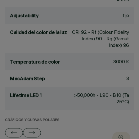
fijo
Adjustability
CRI
92
- Rf (Colour Fidelity
Calidad del color de la luz
Index) 90 - Rg (Gamut
Index) 96
3000 K
Temperatura de color
3
MacAdam Step
>50,000h - L90 - B10 (Ta
Lifetime LED 1
25°C)
GRÁFICOS Y CURVAS POLARES