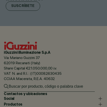
SUSCRÍBETE
iGuzzini illuminazione S.p.A
Via Mariano Guzzini 37
62019 Recanati (Italy)
Share Capital €21.050.000,00 i.v.
VAT N. and R.I. : (IT)00082630435
CCIAA Macerata, R.E.A. 40632
Contactos y ubicaciones
Social
Productos