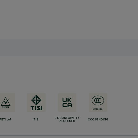
UK CONFORMITY
RETILAP
TISI
CCC PENDING
ASSESSED