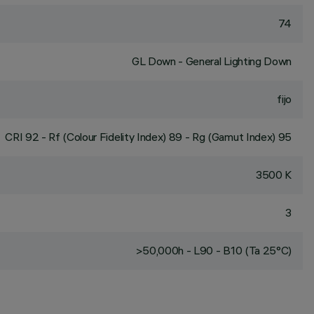
74
GL Down - General Lighting Down
fijo
CRI
92
- Rf (Colour Fidelity Index) 89 - Rg (Gamut Index) 95
3500 K
3
>50,000h - L90 - B10 (Ta 25°C)