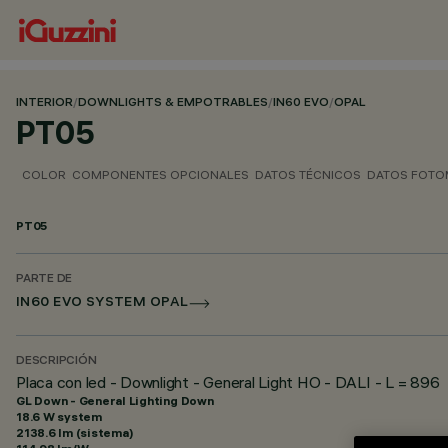
INTERIOR
/
DOWNLIGHTS & EMPOTRABLES
/
IN60 EVO
/
OPAL
PT05
COLOR
COMPONENTES OPCIONALES
DATOS TÉCNICOS
DATOS FOTO
PT05
PARTE DE
IN60 EVO SYSTEM OPAL
DESCRIPCIÓN
Placa con led - Downlight - General Light HO - DALI - L = 896
GL Down - General Lighting Down
18.6 W system
2138.6 lm (sistema)