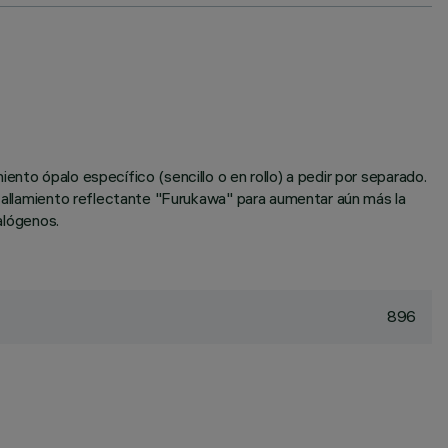
nto ópalo específico (sencillo o en rollo) a pedir por separado.
ntallamiento reflectante "Furukawa" para aumentar aún más la
alógenos.
896