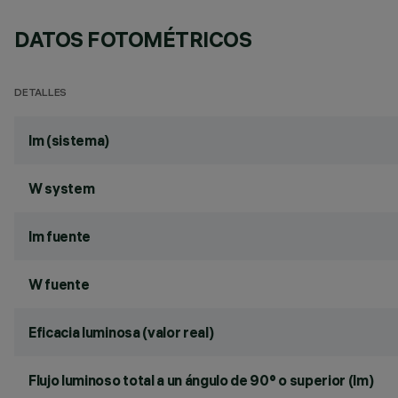
DATOS FOTOMÉTRICOS
DETALLES
lm (sistema)
W system
lm fuente
W fuente
Eficacia luminosa (valor real)
Flujo luminoso total a un ángulo de 90° o superior (lm)