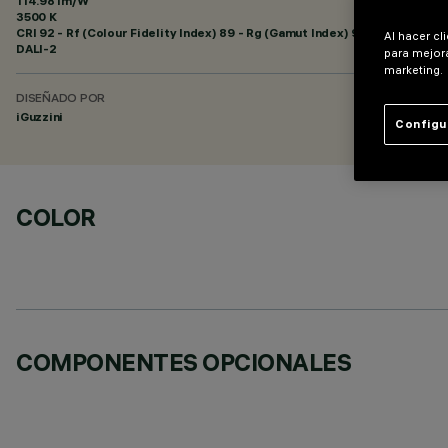
114.98 lm/W
3500 K
CRI
92
- Rf (Colour Fidelity Index) 89 - Rg (Gamut Index) 95
Al hacer cl
DALI-2
para mejora
marketing.
DISEÑADO POR
iGuzzini
Configu
COLOR
COMPONENTES OPCIONALES