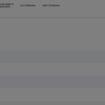
CONFORMITY
CCC PENDING
ENEC PENDING
SSESSED