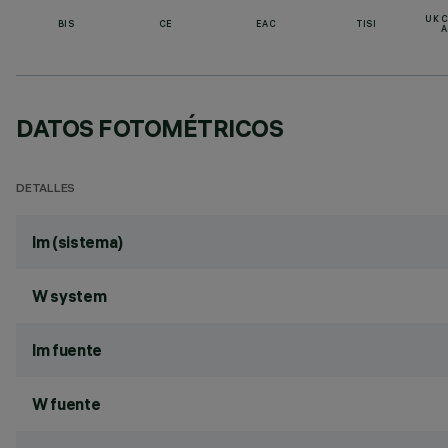
UK 
BIS
CE
EAC
TISI
A
DATOS FOTOMÉTRICOS
DETALLES
lm (sistema)
W system
lm fuente
W fuente