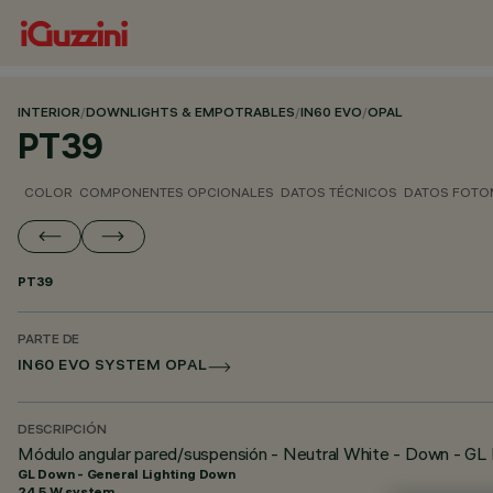
INTERIOR
/
DOWNLIGHTS & EMPOTRABLES
/
IN60 EVO
/
OPAL
PT39
COLOR
COMPONENTES OPCIONALES
DATOS TÉCNICOS
DATOS FOTO
PT39
PARTE DE
IN60 EVO SYSTEM OPAL
DESCRIPCIÓN
Módulo angular pared/suspensión - Neutral White - Down - GL
GL Down - General Lighting Down
24.5 W system