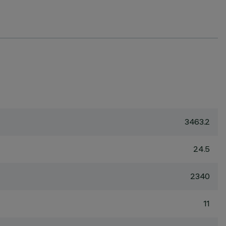
3463.2
24.5
2340
11