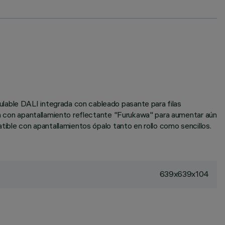
ulable DALI integrada con cableado pasante para filas
ria con apantallamiento reflectante "Furukawa" para aumentar aún
atible con apantallamientos ópalo tanto en rollo como sencillos.
639x639x104