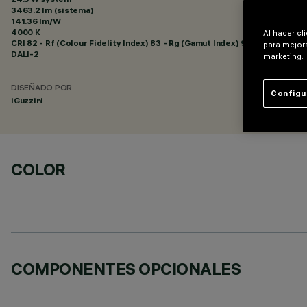
3463.2 lm (sistema)
141.36 lm/W
4000 K
Al hacer cl
CRI
82
- Rf (Colour Fidelity Index) 83 - Rg (Gamut Index) 95
para mejora
DALI-2
marketing.
DISEÑADO POR
Configu
iGuzzini
COLOR
COMPONENTES OPCIONALES