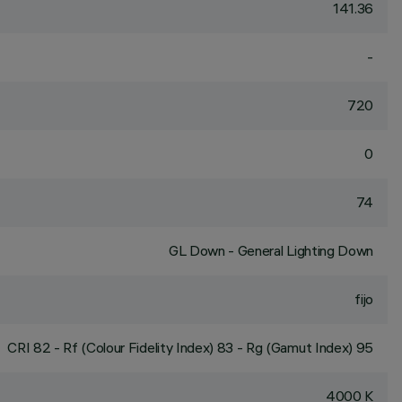
141.36
-
720
0
74
GL Down - General Lighting Down
fijo
CRI
82
- Rf (Colour Fidelity Index) 83 - Rg (Gamut Index) 95
4000 K