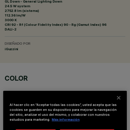
GL Down - General Lighting Down
24.5 W system
2752.8 lm (sistema)
112.36 lm/W
3000 K
CRI
92
- Rf (Colour Fidelity Index) 90 - Rg (Gamut Index) 96
DALI-2
DISEÑADO POR
iGuzzini
COLOR
Al hacer clic en “Aceptar todas las cookies”, usted acepta que las
cookies se guarden en su dispositivo para mejorar la navegación
del sitio, analizar el uso del mismo, y colaborar con nuestros
COMPONENTES OPCIONALES
estudios para marketing.
Más información