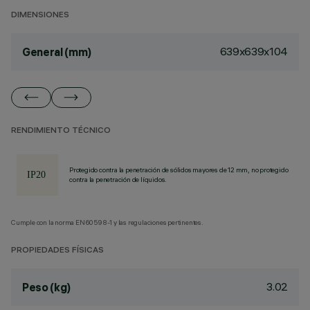
DIMENSIONES
639x639x104
General (mm)
RENDIMIENTO TÉCNICO
Protegido contra la penetración de sólidos mayores de 12 mm, no protegido
contra la penetración de líquidos.
Cumple con la norma EN60598-1 y las regulaciones pertinentes.
PROPIEDADES FÍSICAS
3.02
Peso (kg)