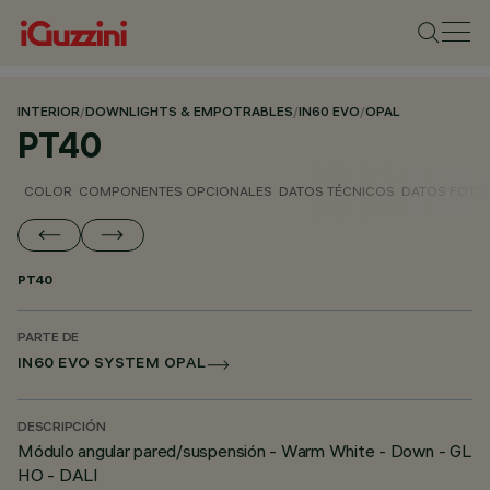
INTERIOR
/
DOWNLIGHTS & EMPOTRABLES
/
IN60 EVO
/
OPAL
PT40
COLOR
COMPONENTES OPCIONALES
DATOS TÉCNICOS
DATOS FOTO
PT40
PARTE DE
IN60 EVO SYSTEM OPAL
DESCRIPCIÓN
Módulo angular pared/suspensión - Warm White - Down - GL
HO - DALI