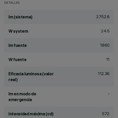
DETALLES
2752.8
lm (sistema)
24.5
W system
1860
lm fuente
11
W fuente
112.36
Eficacia luminosa (valor
real)
-
lm en modo de
emergencia
572
Intensidad máxima (cd)