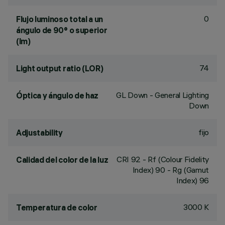
0
Flujo luminoso total a un
ángulo de 90° o superior
(lm)
74
Light output ratio (LOR)
GL Down - General Lighting
Óptica y ángulo de haz
Down
fijo
Adjustability
CRI
92
- Rf (Colour Fidelity
Calidad del color de la luz
Index) 90 - Rg (Gamut
Index) 96
3000 K
Temperatura de color