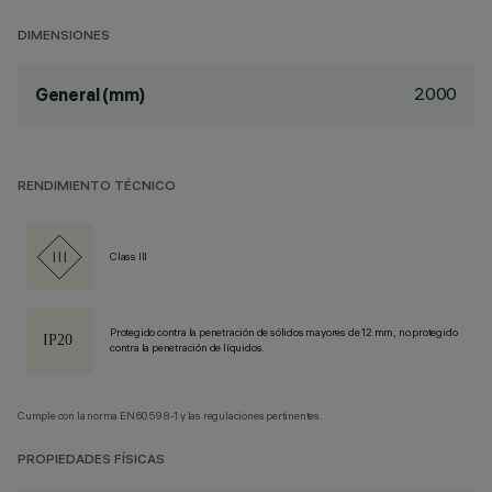
DIMENSIONES
2000
General (mm)
RENDIMIENTO TÉCNICO
Class III
Protegido contra la penetración de sólidos mayores de 12 mm, no protegido
contra la penetración de líquidos.
Cumple con la norma EN60598-1 y las regulaciones pertinentes.
PROPIEDADES FÍSICAS