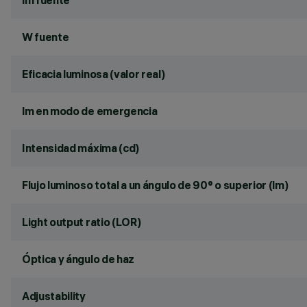
lm fuente
W fuente
Eficacia luminosa (valor real)
lm en modo de emergencia
Intensidad máxima (cd)
Flujo luminoso total a un ángulo de 90° o superior (lm)
Light output ratio (LOR)
Óptica y ángulo de haz
Adjustability