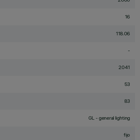
16
118.06
-
2041
53
83
GL - general lighting
fijo