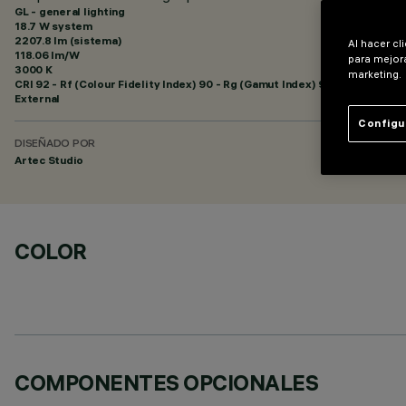
GL - general lighting
18.7 W system
2207.8 lm (sistema)
Al hacer cl
118.06 lm/W
para mejora
3000 K
marketing.
CRI
92
- Rf (Colour Fidelity Index) 90 - Rg (Gamut Index) 96
External
Configu
DISEÑADO POR
Artec Studio
COLOR
COMPONENTES OPCIONALES