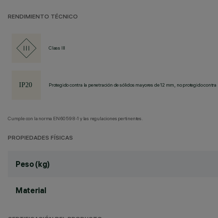
RENDIMIENTO TÉCNICO
Class III
Protegido contra la penetración de sólidos mayores de 12 mm, no protegido contra 
Cumple con la norma EN60598-1 y las regulaciones pertinentes.
PROPIEDADES FÍSICAS
Peso (kg)
Material