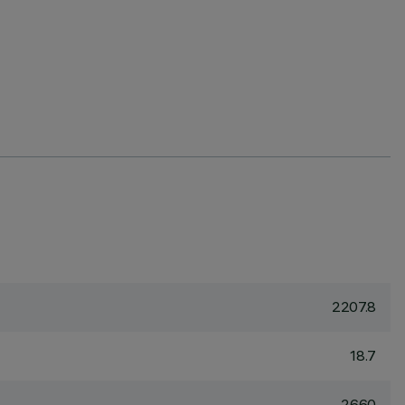
2207.8
18.7
2660