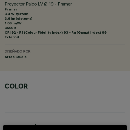
Proyector Palco LV Ø 19 - Framer
Framer
3.4 W system
3.6 lm (sistema)
1.06 lm/W
3500 K
CRI
92
- Rf (Colour Fidelity Index) 93 - Rg (Gamut Index) 99
External
DISEÑADO POR
Artec Studio
COLOR
DATOS TÉCNICOS