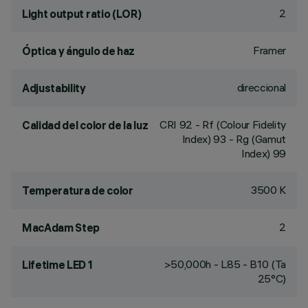
2
Light output ratio (LOR)
Framer
Óptica y ángulo de haz
direccional
Adjustability
CRI
92
- Rf (Colour Fidelity
Calidad del color de la luz
Index) 93 - Rg (Gamut
Index) 99
3500 K
Temperatura de color
2
MacAdam Step
>50,000h - L85 - B10 (Ta
Lifetime LED 1
25°C)