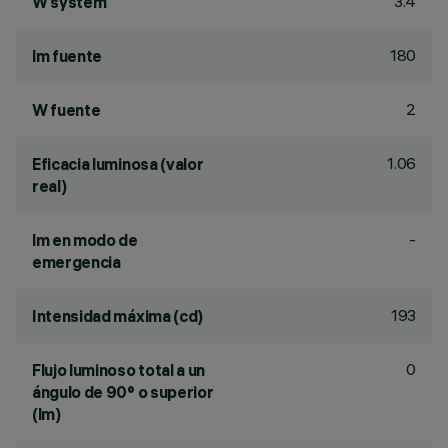
3.4
W system
180
lm fuente
2
W fuente
1.06
Eficacia luminosa (valor
real)
-
lm en modo de
emergencia
193
Intensidad máxima (cd)
0
Flujo luminoso total a un
ángulo de 90° o superior
(lm)