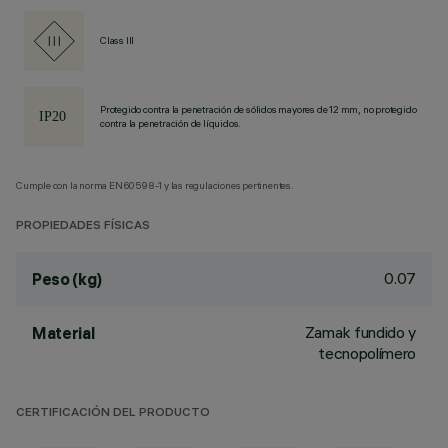
Class III
Protegido contra la penetración de sólidos mayores de 12 mm, no protegido
contra la penetración de líquidos.
Cumple con la norma EN60598-1 y las regulaciones pertinentes.
PROPIEDADES FÍSICAS
0.07
Peso (kg)
Zamak fundido y
Material
tecnopolímero
CERTIFICACIÓN DEL PRODUCTO