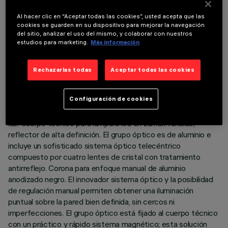
ÚLTIMA ACTUALIZACIÓN: 07/08/2026
Al hacer clic en “Aceptar todas las cookies”, usted acepta que las
cookies se guarden en su dispositivo para mejorar la navegación
del sitio, analizar el uso del mismo, y colaborar con nuestros
DESCRIPCIÓN
estudios para marketing.
Más información
Proyector perfilador orientable miniaturizado con adaptador
para instalación en raíl de baja tensión 48 V Filorail. Adaptador
Rechazarlas todas
Aceptar todas las cookies
de material termoplástico con circuito controlador con
tecnología PWM (Pulse With Modulation). La tecnología
Configuración de cookies
integrada PWM permite regular la intensidad luminosa
creando un efecto de luz regulada sin alterar la cantidad de
luz. Cuerpo técnico para lámpara led en zamak fundido;
reflector de alta definición. El grupo óptico es de aluminio e
incluye un sofisticado sistema óptico telecéntrico
compuesto por cuatro lentes de cristal con tratamiento
antirreflejo. Corona para enfoque manual de aluminio
anodizado negro. El innovador sistema óptico y la posibilidad
de regulación manual permiten obtener una iluminación
puntual sobre la pared bien definida, sin cercos ni
imperfecciones. El grupo óptico está fijado al cuerpo técnico
con un práctico y rápido sistema magnético; esta solución