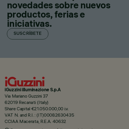
novedades sobre nuevos
productos, ferias e
iniciativas.
SUSCRÍBETE
iGuzzini illuminazione S.p.A
Via Mariano Guzzini 37
62019 Recanati (Italy)
Share Capital €21.050.000,00 i.v.
VAT N. and R.I. : (IT)00082630435
CCIAA Macerata, R.E.A. 40632