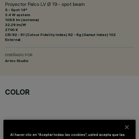
Proyector Palco LV Ø 19 - spot beam
S - Spot 14°
3.4 W system
109.8 lm (sistema)
32.29 lm/W
2700 K
CRI
92
- Rf (Colour Fidelity Index) 92 - Rg (Gamut Index) 102
External
DISEÑADO POR
Artec Studio
COLOR
DATOS TÉCNICOS
Al hacer clic en “Aceptar todas las cookies”, usted acepta que las