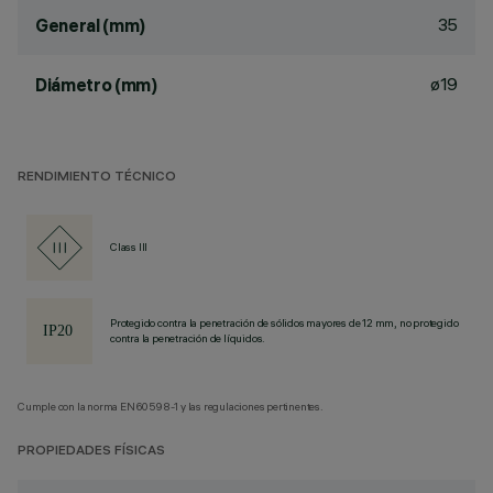
35
General (mm)
ø19
Diámetro (mm)
RENDIMIENTO TÉCNICO
Class III
Protegido contra la penetración de sólidos mayores de 12 mm, no protegido
contra la penetración de líquidos.
Cumple con la norma EN60598-1 y las regulaciones pertinentes.
PROPIEDADES FÍSICAS