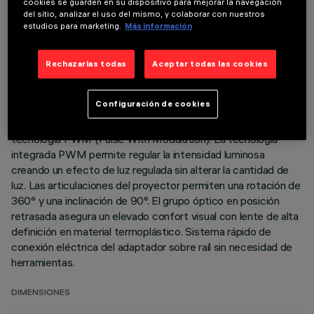
cookies se guarden en su dispositivo para mejorar la navegación
del sitio, analizar el uso del mismo, y colaborar con nuestros
ÚLTIMA ACTUALIZACIÓN: 07/08/2026
estudios para marketing.
Más información
DESCRIPCIÓN
Rechazarlas todas
Aceptar todas las cookies
Proyector orientable miniaturizado con adaptador para
instalación en raíl de baja tensión 48 V Filorail. Realizado en
Configuración de cookies
zamak fundido con sistema de disipación pasiva. Adaptador
de material termoplástico con circuito controlador con
tecnología PWM (Pulse With Modulation). La tecnología
integrada PWM permite regular la intensidad luminosa
creando un efecto de luz regulada sin alterar la cantidad de
luz. Las articulaciones del proyector permiten una rotación de
360° y una inclinación de 90°. El grupo óptico en posición
retrasada asegura un elevado confort visual con lente de alta
definición en material termoplástico. Sistema rápido de
conexión eléctrica del adaptador sobre raíl sin necesidad de
herramientas.
DIMENSIONES