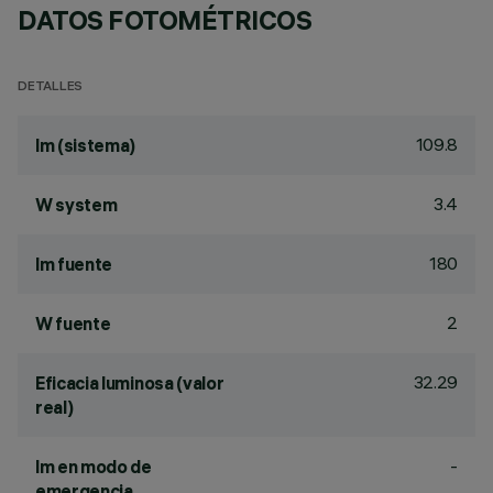
DATOS FOTOMÉTRICOS
DETALLES
109.8
lm (sistema)
3.4
W system
180
lm fuente
2
W fuente
32.29
Eficacia luminosa (valor
real)
-
lm en modo de
emergencia