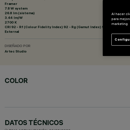
Framer
7.8 W system
26.8 lm (sistema)
Al hacer cl
3.44 lm/W
para mejora
2700 K
marketing.
CRI
92
- Rf (Colour Fidelity Index) 92 - Rg (Gamut Index) 99
External
Configu
DISEÑADO POR
Artec Studio
COLOR
DATOS TÉCNICOS