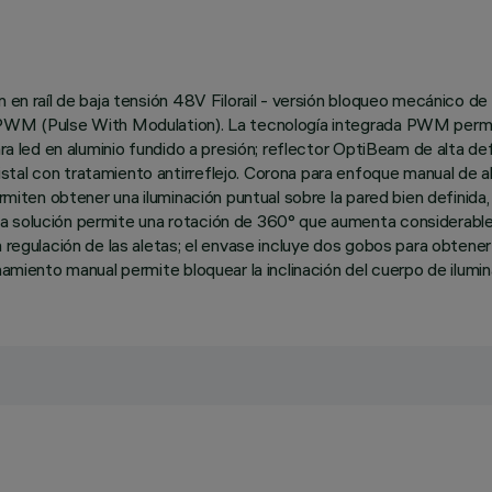
en raíl de baja tensión 48V Filorail - versión bloqueo mecánico de la
 PWM (Pulse With Modulation). La tecnología integrada PWM permit
ra led en aluminio fundido a presión; reflector OptiBeam de alta def
tal con tratamiento antirreflejo. Corona para enfoque manual de al
rmiten obtener una iluminación puntual sobre la pared bien definida,
a solución permite una rotación de 360° que aumenta considerablem
 regulación de las aletas; el envase incluye dos gobos para obtener
namiento manual permite bloquear la inclinación del cuerpo de ilumin