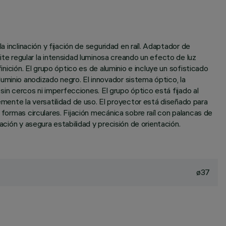
 inclinación y fijación de seguridad en raíl. Adaptador de
e regular la intensidad luminosa creando un efecto de luz
inición. El grupo óptico es de aluminio e incluye un sofisticado
uminio anodizado negro. El innovador sistema óptico, la
 sin cercos ni imperfecciones. El grupo óptico está fijado al
ente la versatilidad de uso. El proyector está diseñado para
 formas circulares. Fijación mecánica sobre raíl con palancas de
ación y asegura estabilidad y precisión de orientación.
ø37