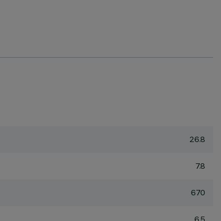
26.8
7.8
670
6.5