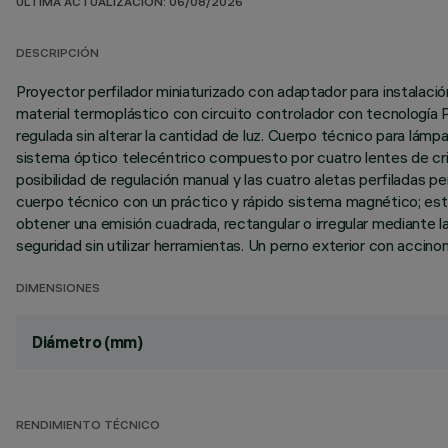
ÚLTIMA ACTUALIZACIÓN: 06/08/2026
DESCRIPCIÓN
Proyector perfilador miniaturizado con adaptador para instalación 
material termoplástico con circuito controlador con tecnología
regulada sin alterar la cantidad de luz. Cuerpo técnico para lámpa
sistema óptico telecéntrico compuesto por cuatro lentes de cris
posibilidad de regulación manual y las cuatro aletas perfiladas pe
cuerpo técnico con un práctico y rápido sistema magnético; est
obtener una emisión cuadrada, rectangular o irregular mediante la
seguridad sin utilizar herramientas. Un perno exterior con accino
DIMENSIONES
Diámetro (mm)
RENDIMIENTO TÉCNICO