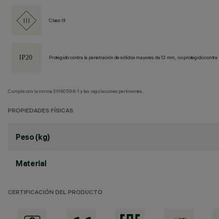
Class III
Protegido contra la penetración de sólidos mayores de 12 mm, no protegido contra 
Cumple con la norma EN60598-1 y las regulaciones pertinentes.
PROPIEDADES FÍSICAS
Peso (kg)
Material
CERTIFICACIÓN DEL PRODUCTO