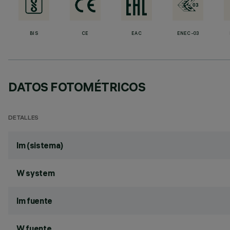
BIS
CE
EAC
ENEC-03
DATOS FOTOMÉTRICOS
DETALLES
lm (sistema)
W system
lm fuente
W fuente